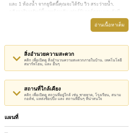
และ 1 ห้องน้ำ จากยูนิตนี้คุณจะได้รับ วิว สระว่ายน้ำ.
อสังหาริมทรัพย์นี้มาพร้อมกับ เฟอร์นิเจอร์ครบ และยังมี
สิ่งอำนวยความสะดวก ได้แก่ เครื่องปรับอากาศครบ,
อ่านเนื้อหาเต็ม
อสังหาริมทรัพย์นี้สามารถใช้ สระว่ายน้ำ ส่วนกลาง ได้
The Riviera Wongamat Beach มีสิ่งอำนวยความสะดวก
ส่วนกลาง ได้แก่ สไลเดอร์, ฟิสเนส, ฟิตเนสบนชั้นดาดฟ้า,
สิ่งอำนวยความสะดวก
สกายเทอร์เรซ
คลิก เพื่อเปิดดู สิ่งอำนวนความสะดวกภายในบ้าน. เทคโนโลยี
สมาร์ทโฮม, และ อื่นๆ
สถานที่สำคัญใกล้ The Riviera Wongamat Beach ได้แก่:
เดินทางไปชายหาดได้ง่าย, ไกล้เคียงรถประจำทาง , อาร์ท
อิน พาราไดซ์, The Sanctuary of Truth Temple , ,
รพ.กรุงเทพพัทยา, โรงพยาบาลบางละมุง
สถานที่ใกล้เคียง
คลิก เพื่อเปิดดู สถานที่อยู่ใกล้ เช่น ชายหาด, โรงเรียน, สนาม
อสังหาริมทรัพย์นี้เปิดให้เช่าระยะยาวในราคา ฿ 15,000
กอล์ฟ, แหล่งช็อปปิ้ง และ สถานที่อื่นๆ ที่น่าสนใจ
บาทต่อเดือน
โปรดทราบว่าราคาค่าเช่าที่ Cornerstone Real Estate
แผนที่
โฆษณาเป็นราคาสำหรับสัญญาเช่า 1 ปี และต้องวางเงิน
มัดจำ 2 เดือน
ก่อนเข้าอยู่อาศัย