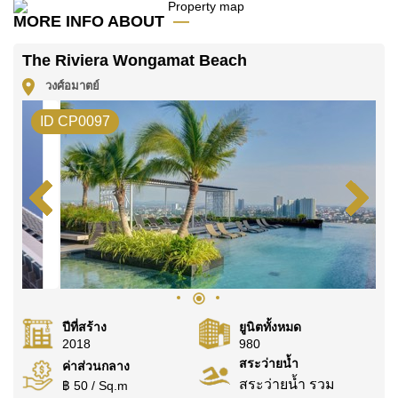
MORE INFO ABOUT
ค้นพบโอกาสในการทำให้ที่อยู่อาศัยนี้เป็นบ้านในฝันของ
คุณ!
The Riviera Wongamat Beach
ติดต่อ Cornerstone Real Estate โทร +6638411250
วงศ์อมาตย์
หรือ อีเมล
info@cornerstone.co.th
ID CP0097
WhatsApp ของสำนักงาน:
+66807945904
และ LINE:
@cornerstonepattaya
ปีที่สร้าง
ยูนิตทั้งหมด
2018
980
สระว่ายน้ำ
ค่าส่วนกลาง
สระว่ายน้ำ รวม
฿ 50 / Sq.m