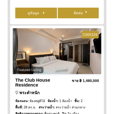
ดูข้อมูล
ติดต่อ
C005329
Featured Listing
The Club House
ขาย
฿ 1,480,000
Residence
พระตำหนัก
ห้องนอน:
ห้องสตูดิโอ้
ห้องน้ำ:
1 ห้องน้ำ
ชั้น:
2
พื้นที่:
28 ตร.ม.
สระว่ายน้ำ:
สระว่ายน้ำ ส่วนกลาง
สิทธิการครอบครอง:
ชื่อต่างชาติ
วิว:
วิว เมือง