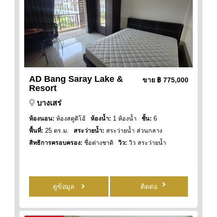
AD Bang Saray Lake &
ขาย
฿ 775,000
Resort
บางเสร่
ห้องนอน:
ห้องสตูดิโอ้
ห้องน้ำ:
1 ห้องน้ำ
ชั้น:
6
พื้นที่:
25 ตร.ม.
สระว่ายน้ำ:
สระว่ายน้ำ ส่วนกลาง
สิทธิการครอบครอง:
ชื่อต่างชาติ
วิว:
วิว สระว่ายน้ำ
ดูข้อมูล
ติดต่อ