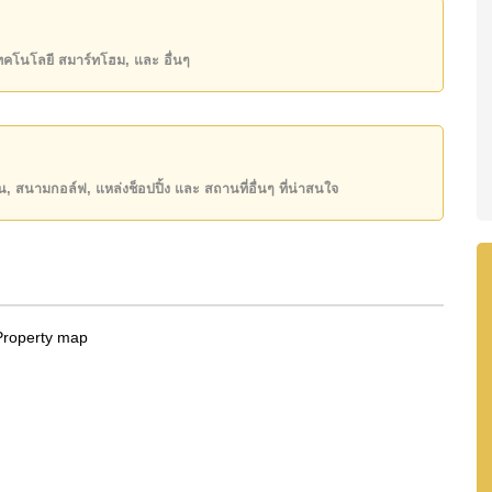
0,000 บาทต่อเดือน
เทคโนโลยี สมาร์ทโฮม, และ อื่นๆ
state โฆษณาเป็นราคาสำหรับสัญญาเช่า 1 ปี และต้องวาง
ันของคุณ!
50 หรือ อีเมล
info@cornerstone.co.th
ียน, สนามกอล์ฟ, แหล่งช็อปปิ้ง และ สถานที่อื่นๆ ที่น่าสนใจ
INE: @cornerstonepattaya