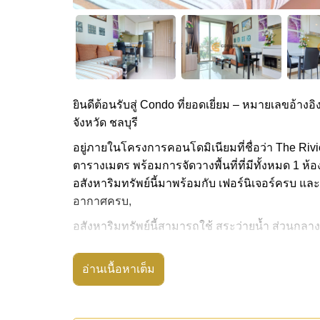
ยินดีต้อนรับสู่ Condo ที่ยอดเยี่ยม – หมายเลขอ้างอิง
จังหวัด ชลบุรี
อยู่ภายในโครงการคอนโดมิเนียมที่ชื่อว่า The Rivi
ตารางเมตร พร้อมการจัดวางพื้นที่ที่มีทั้งหมด 1 ห้อ
อสังหาริมทรัพย์นี้มาพร้อมกับ เฟอร์นิเจอร์ครบ และ
อากาศครบ,
อสังหาริมทรัพย์นี้สามารถใช้ สระว่ายน้ำ ส่วนกลาง
The Riviera Wongamat Beach มีสิ่งอำนวยความสะด
ดาดฟ้า, สกายเทอร์เรซ
อ่านเนื้อหาเต็ม
สถานที่สำคัญใกล้ The Riviera Wongamat Beach ไ
อาร์ท อิน พาราไดซ์, The Sanctuary of Truth Tem