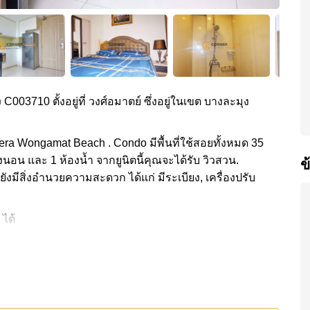
 C003710 ตั้งอยู่ที่ วงศ์อมาตย์ ซึ่งอยู่ในเขต บางละมุง
era Wongamat Beach . Condo มีพื้นที่ใช้สอยทั้งหมด 35
งนอน และ 1 ห้องน้ำ จากยูนิตนี้คุณจะได้รับ วิวสวน.
ข
ยังมีสิ่งอำนวยความสะดวก ได้แก่ มีระเบียง, เครื่องปรับ
 ได้
วกส่วนกลาง ได้แก่ สไลเดอร์, ฟิสเนส, ฟิตเนสบนชั้น
ด้แก่: เดินทางไปชายหาดได้ง่าย, ไกล้เคียงรถประจำทาง ,
ple , , รพ.กรุงเทพพัทยา, โรงพยาบาลบางละมุง