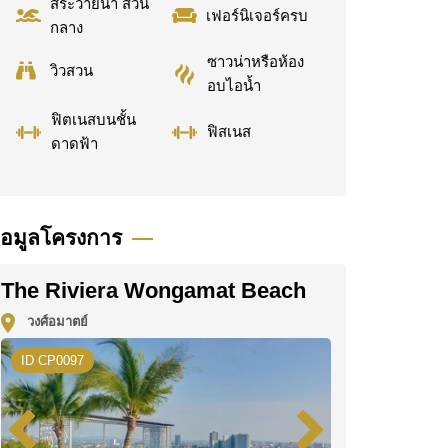
สระว่ายน้ำ ส่วน
เฟอร์นิเจอร์ครบ
กลาง
ซาวน่าหรือห้อง
วิวสวน
อบไอน้ำ
ฟิตเนสบนชั้น
ฟิสเนส
ดาดฟ้า
้อมูลโครงการ
The Riviera Wongamat Beach
วงศ์อมาตย์
ID CP0097