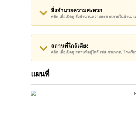
อสังหาริมทรัพย์นี้เปิดให้เช่าระยะยาวในราคา ฿ 2
สิ่งอำนวยความสะดวก
คลิก เพื่อเปิดดู สิ่งอำนวนความสะดวกภายในบ้าน. 
โปรดทราบว่าราคาค่าเช่าที่ Cornerstone Real E
เงินมัดจำ 2 เดือน
ก่อนเข้าอยู่อาศัย
ค้นพบโอกาสในการทำให้ที่อยู่อาศัยนี้เป็นบ้านในฝ
สถานที่ใกล้เคียง
ติดต่อ Cornerstone Real Estate โทร +66384112
คลิก เพื่อเปิดดู สถานที่อยู่ใกล้ เช่น ชายหาด, โรงเร
WhatsApp ของสำนักงาน:
+66807945904
และ L
แผนที่