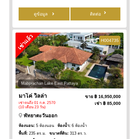
ดูข้อมูล
ติดต่อ
เช่าแล้ว
H004735
Mabprachan Lake East Pattaya
มาโค่ วิลล่า
ขาย
฿ 16,950,000
เช่าจนถึง 01 ก.ค. 2570
เช่า
฿ 85,000
(10 เดือน 23 วัน)
พัทยาตะวันออก
ห้องนอน:
5 ห้องนอน
ห้องน้ำ:
6 ห้องน้ำ
พื้นที่:
235 ตร.ม.
ขนาดที่ดิน:
313 ตร.ว.