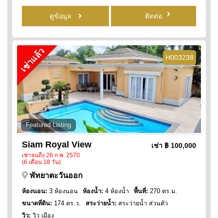
ดูข้อมูล
ติดต่อ
เช่าแล้ว
H003238
Featured Listing
Siam Royal View
เช่า
฿ 100,000
เช่าจนถึง 26 ก.พ. 2570
(6 เดือน 18 วัน)
พัทยาตะวันออก
ห้องนอน:
3 ห้องนอน
ห้องน้ำ:
4 ห้องน้ำ
พื้นที่:
270 ตร.ม.
ขนาดที่ดิน:
174 ตร.ว.
สระว่ายน้ำ:
สระว่ายน้ำ ส่วนตัว
วิว:
วิว เมือง