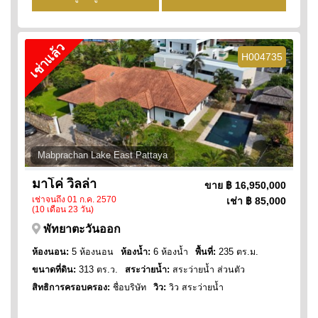
เช่าแล้ว
H004735
Mabprachan Lake East Pattaya
มาโค่ วิลล่า
ขาย
฿ 16,950,000
เช่าจนถึง 01 ก.ค. 2570
เช่า
฿ 85,000
(10 เดือน 23 วัน)
พัทยาตะวันออก
ห้องนอน:
5 ห้องนอน
ห้องน้ำ:
6 ห้องน้ำ
พื้นที่:
235 ตร.ม.
ขนาดที่ดิน:
313 ตร.ว.
สระว่ายน้ำ:
สระว่ายน้ำ ส่วนตัว
สิทธิการครอบครอง:
ชื่อบริษัท
วิว:
วิว สระว่ายน้ำ