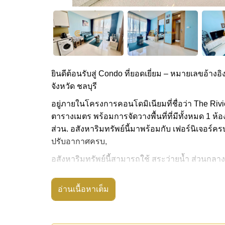
ยินดีต้อนรับสู่ Condo ที่ยอดเยี่ยม – หมายเลขอ้างอิง
จังหวัด ชลบุรี
อยู่ภายในโครงการคอนโดมิเนียมที่ชื่อว่า The Rivi
ตารางเมตร พร้อมการจัดวางพื้นที่ที่มีทั้งหมด 1 ห้
ส่วน. อสังหาริมทรัพย์นี้มาพร้อมกับ เฟอร์นิเจอร์คร
ปรับอากาศครบ,
อสังหาริมทรัพย์นี้สามารถใช้ สระว่ายน้ำ ส่วนกลาง
The Riviera Wongamat Beach มีสิ่งอำนวยความสะด
ดาดฟ้า, สกายเทอร์เรซ
อ่านเนื้อหาเต็ม
สถานที่สำคัญใกล้ The Riviera Wongamat Beach ไ
อาร์ท อิน พาราไดซ์, The Sanctuary of Truth Tem