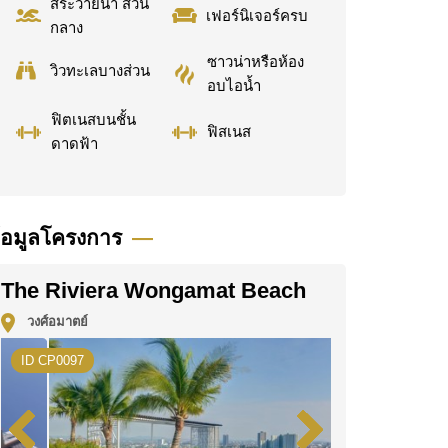
สระว่ายน้ำ ส่วน
เฟอร์นิเจอร์ครบ
กลาง
ซาวน่าหรือห้อง
วิวทะเลบางส่วน
อบไอน้ำ
ฟิตเนสบนชั้น
ฟิสเนส
ดาดฟ้า
้อมูลโครงการ
The Riviera Wongamat Beach
วงศ์อมาตย์
ID CP0097