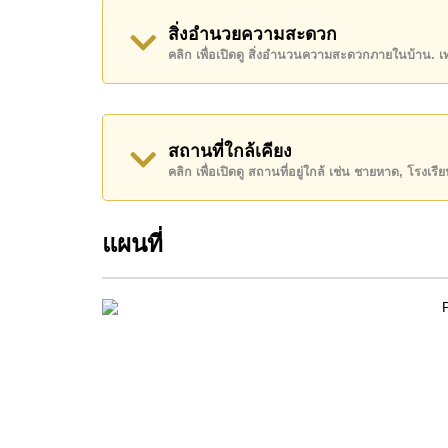
อสังหาริมทรัพย์นี้เปิดให้เช่าระยะยาวในราคา ฿ 2
สิ่งอำนวยความสะดวก
คลิก เพื่อเปิดดู สิ่งอำนวนความสะดวกภายในบ้าน. 
โปรดทราบว่าราคาค่าเช่าที่ Cornerstone Real E
เงินมัดจำ 2 เดือน
ก่อนเข้าอยู่อาศัย
ค้นพบโอกาสในการทำให้ที่อยู่อาศัยนี้เป็นบ้านในฝ
สถานที่ใกล้เคียง
ติดต่อ Cornerstone Real Estate โทร +66384112
คลิก เพื่อเปิดดู สถานที่อยู่ใกล้ เช่น ชายหาด, โรงเร
WhatsApp ของสำนักงาน:
+66807945904
และ L
แผนที่