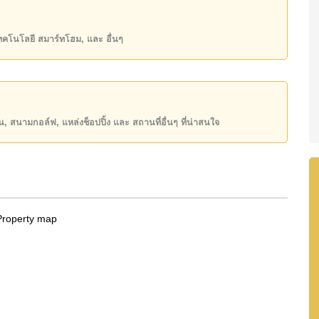
3,000 บาทต่อเดือน
เทคโนโลยี สมาร์ทโฮม, และ อื่นๆ
state โฆษณาเป็นราคาสำหรับสัญญาเช่า 1 ปี และต้องวาง
ันของคุณ!
50 หรือ อีเมล
info@cornerstone.co.th
ียน, สนามกอล์ฟ, แหล่งช็อปปิ้ง และ สถานที่อื่นๆ ที่น่าสนใจ
INE: @cornerstonepattaya