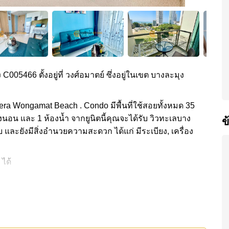
 C005466 ตั้งอยู่ที่ วงศ์อมาตย์ ซึ่งอยู่ในเขต บางละมุง
era Wongamat Beach . Condo มีพื้นที่ใช้สอยทั้งหมด 35
องนอน และ 1 ห้องน้ำ จากยูนิตนี้คุณจะได้รับ วิวทะเลบาง
ข
บ และยังมีสิ่งอำนวยความสะดวก ได้แก่ มีระเบียง, เครื่อง
 ได้
วกส่วนกลาง ได้แก่ สไลเดอร์, ฟิสเนส, ฟิตเนสบนชั้น
ด้แก่: เดินทางไปชายหาดได้ง่าย, ไกล้เคียงรถประจำทาง ,
ple , , รพ.กรุงเทพพัทยา, โรงพยาบาลบางละมุง