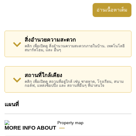
สิ่งอำนวยความสะดวก ได้แก่ มีระเบียง, เครื่องปรับ
อ่านเนื้อหาเต็ม
อากาศครบ, ประตูระบบดิจิตอล,
อสังหาริมทรัพย์นี้สามารถใช้ สระว่ายน้ำ รวม ได้
The Riviera Wongamat Beach มีสิ่งอำนวยความสะดวก
สิ่งอำนวยความสะดวก
ส่วนกลาง ได้แก่ สไลเดอร์, ฟิสเนส, ฟิตเนสบนชั้นดาดฟ้า,
คลิก เพื่อเปิดดู สิ่งอำนวนความสะดวกภายในบ้าน. เทคโนโลยี
สกายเทอร์เรซ
สมาร์ทโฮม, และ อื่นๆ
สถานที่สำคัญใกล้ The Riviera Wongamat Beach ได้แก่:
เดินทางไปชายหาดได้ง่าย, ไกล้เคียงรถประจำทาง , อาร์ท
อิน พาราไดซ์, The Sanctuary of Truth Temple , ,
สถานที่ใกล้เคียง
รพ.กรุงเทพพัทยา, โรงพยาบาลบางละมุง
คลิก เพื่อเปิดดู สถานที่อยู่ใกล้ เช่น ชายหาด, โรงเรียน, สนาม
กอล์ฟ, แหล่งช็อปปิ้ง และ สถานที่อื่นๆ ที่น่าสนใจ
อสังหาริมทรัพย์นี้เปิดให้เช่าระยะยาวในราคา ฿ 65,000
บาทต่อเดือน
แผนที่
โปรดทราบว่าราคาค่าเช่าที่ Cornerstone Real Estate
โฆษณาเป็นราคาสำหรับสัญญาเช่า 1 ปี และต้องวางเงิน
มัดจำ 2 เดือน
ก่อนเข้าอยู่อาศัย
MORE INFO ABOUT
ค้นพบโอกาสในการทำให้ที่อยู่อาศัยนี้เป็นบ้านในฝันของ