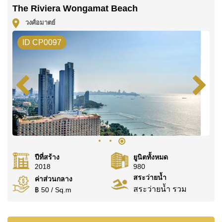
The Riviera Wongamat Beach
คุณ!
วงศ์อมาตย์
ติดต่อ Cornerstone Real Estate โทร +6638411250
หรือ อีเมล
info@cornerstone.co.th
ID CP0097
WhatsApp ของสำนักงาน:
+66807945904
และ LINE:
@cornerstonepattaya
ปีที่สร้าง
ยูนิตทั้งหมด
2018
980
สระว่ายน้ำ
ค่าส่วนกลาง
สระว่ายน้ำ รวม
฿ 50 / Sq.m