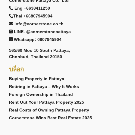
Cornerstone Pattaya Co., Ltd
Eng +6638411250
Thai +66807945904
info@cornerstone.co.th
LINE: @cornerstonepattaya
Whatsapp: 0807945904
565/60 Moo 10 South Pattaya,
Chonburi, Thailand 20150
บล็อก
Buying Property in Pattaya
Retiring in Pattaya – Why It Works
Foreign Ownership in Thailand
Rent Out Your Pattaya Property 2025
Real Costs of Owning Pattaya Property
Cornerstone Wins Best Real Estate 2025