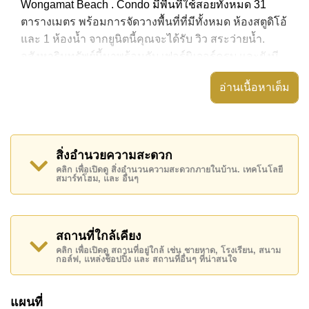
Wongamat Beach . Condo มีพื้นที่ใช้สอยทั้งหมด 31
ตารางเมตร พร้อมการจัดวางพื้นที่ที่มีทั้งหมด ห้องสตูดิโอ้
และ 1 ห้องน้ำ จากยูนิตนี้คุณจะได้รับ วิว สระว่ายน้ำ.
อสังหาริมทรัพย์นี้มาพร้อมกับ เฟอร์นิเจอร์ครบ และยังมี
สิ่งอำนวยความสะดวก ได้แก่ มีระเบียง, เครื่องปรับ
อ่านเนื้อหาเต็ม
อากาศครบ,
อสังหาริมทรัพย์นี้สามารถใช้ สระว่ายน้ำ ส่วนกลาง ได้
The Riviera Wongamat Beach มีสิ่งอำนวยความสะดวก
สิ่งอำนวยความสะดวก
ส่วนกลาง ได้แก่ สไลเดอร์, ฟิสเนส, ฟิตเนสบนชั้นดาดฟ้า,
คลิก เพื่อเปิดดู สิ่งอำนวนความสะดวกภายในบ้าน. เทคโนโลยี
สกายเทอร์เรซ
สมาร์ทโฮม, และ อื่นๆ
สถานที่สำคัญใกล้ The Riviera Wongamat Beach ได้แก่:
เดินทางไปชายหาดได้ง่าย, ไกล้เคียงรถประจำทาง , อาร์ท
อิน พาราไดซ์, The Sanctuary of Truth Temple , ,
สถานที่ใกล้เคียง
รพ.กรุงเทพพัทยา, โรงพยาบาลบางละมุง
คลิก เพื่อเปิดดู สถานที่อยู่ใกล้ เช่น ชายหาด, โรงเรียน, สนาม
กอล์ฟ, แหล่งช็อปปิ้ง และ สถานที่อื่นๆ ที่น่าสนใจ
อสังหาริมทรัพย์นี้เปิดให้เช่าระยะยาวในราคา ฿ 15,000
บาทต่อเดือน
แผนที่