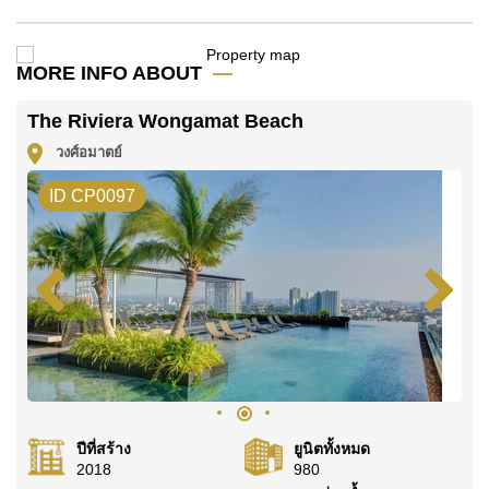
โปรดทราบว่าราคาค่าเช่าที่ Cornerstone Real Estate
โฆษณาเป็นราคาสำหรับสัญญาเช่า 1 ปี และต้องวางเงิน
มัดจำ 2 เดือน
ก่อนเข้าอยู่อาศัย
MORE INFO ABOUT
ค้นพบโอกาสในการทำให้ที่อยู่อาศัยนี้เป็นบ้านในฝันของ
The Riviera Wongamat Beach
คุณ!
วงศ์อมาตย์
ติดต่อ Cornerstone Real Estate โทร +6638411250
หรือ อีเมล
info@cornerstone.co.th
ID CP0097
WhatsApp ของสำนักงาน:
+66807945904
และ LINE:
@cornerstonepattaya
ปีที่สร้าง
ยูนิตทั้งหมด
2018
980