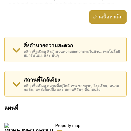
equipped gymnasium, a relaxing massage and spa
service, underground parking provided for residents
and luxurious open-air lobby areas. There is an on-site
อ่านเนื้อหาเต็ม
reception and maintenance team too.
th
This 41sq.m One Bedroom apartment is on the 5
floor
of one of the buildings and boasts a nice fitted kitchen,
built in washing machine, Eco air conditioning in both
the living room and bedroom plus the whole property
สิ่งอำนวยความสะดวก
comes fully furnished throughout.
คลิก เพื่อเปิดดู สิ่งอำนวนความสะดวกภายในบ้าน. เทคโนโลยี
สมาร์ทโฮม, และ อื่นๆ
nd
Located just a short distance from Jomtien 2
road,
the beach, all of the shops, night markets and a wide
range of restaurants are not far away.
Available for rent on a long term 12-month basis with a
สถานที่ใกล้เคียง
2-month security deposit. Call Cornerstone Real
Estate on +6638411250 or Email
คลิก เพื่อเปิดดู สถานที่อยู่ใกล้ เช่น ชายหาด, โรงเรียน, สนาม
กอล์ฟ, แหล่งช็อปปิ้ง และ สถานที่อื่นๆ ที่น่าสนใจ
info@cornerstone.co.th
for further details, or to make
an appointment
แผนที่
MORE INFO ABOUT