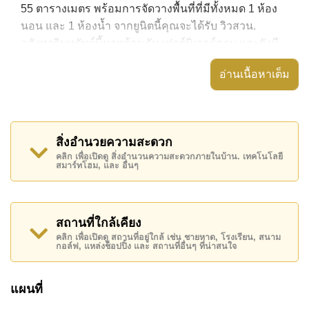
55 ตารางเมตร พร้อมการจัดวางพื้นที่ที่มีทั้งหมด 1 ห้อง
นอน และ 1 ห้องน้ำ จากยูนิตนี้คุณจะได้รับ วิวสวน.
อสังหาริมทรัพย์นี้มาพร้อมกับ เฟอร์นิเจอร์ครบ และยังมี
สิ่งอำนวยความสะดวก ได้แก่ ห้องหัวมุม, มีระเบียง,
อ่านเนื้อหาเต็ม
เครื่องปรับอากาศครบ,
อสังหาริมทรัพย์นี้สามารถใช้ สระว่ายน้ำ ส่วนกลาง ได้
Laguna Beach Resort 3 - The Maldives มีสิ่งอำนวย
สิ่งอำนวยความสะดวก
ความสะดวกส่วนกลาง ได้แก่ สไลเดอร์, ฟิสเนส, ห้อง
คลิก เพื่อเปิดดู สิ่งอำนวนความสะดวกภายในบ้าน. เทคโนโลยี
เกมส์, ซาวน่าหรือห้องอบไอน้ำ
สมาร์ทโฮม, และ อื่นๆ
สถานที่สำคัญใกล้ Laguna Beach Resort 3 - The
Maldives ได้แก่: เดินทางไปชายหาดได้ง่าย, ไกล้เคียงรถ
ประจำทาง , พัทยาปาร์ค, อันเดอร์วอเตอร์ เวิลด์ , ,
สถานที่ใกล้เคียง
รพ.กรุงเทพจอมเทียน
คลิก เพื่อเปิดดู สถานที่อยู่ใกล้ เช่น ชายหาด, โรงเรียน, สนาม
กอล์ฟ, แหล่งช็อปปิ้ง และ สถานที่อื่นๆ ที่น่าสนใจ
อสังหาริมทรัพย์นี้เปิดให้เช่าระยะยาวในราคา ฿ 17,000
บาทต่อเดือน
แผนที่
โปรดทราบว่าราคาค่าเช่าที่ Cornerstone Real Estate