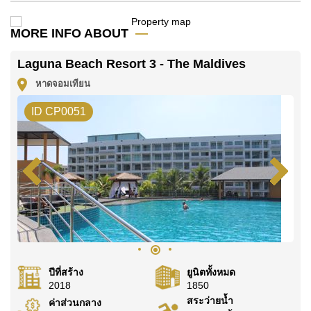
โฆษณาเป็นราคาสำหรับสัญญาเช่า 1 ปี และต้องวางเงิน
มัดจำ 2 เดือน
ก่อนเข้าอยู่อาศัย
MORE INFO ABOUT
ค้นพบโอกาสในการทำให้ที่อยู่อาศัยนี้เป็นบ้านในฝันของ
Laguna Beach Resort 3 - The Maldives
คุณ!
หาดจอมเทียน
ติดต่อ Cornerstone Real Estate โทร +6638411250
หรือ อีเมล
info@cornerstone.co.th
ID CP0051
WhatsApp ของสำนักงาน:
+66807945904
และ LINE:
@cornerstonepattaya
ปีที่สร้าง
ยูนิตทั้งหมด
2018
1850
สระว่ายน้ำ
ค่าส่วนกลาง