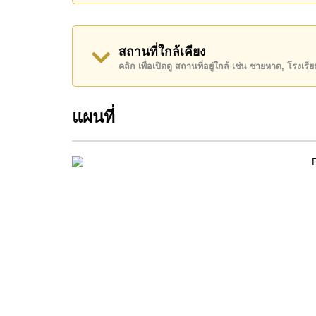
โปรดทราบว่าราคาค่าเช่าที่ Cornerstone Real E
เงินมัดจำ 2 เดือน
ก่อนเข้าอยู่อาศัย
โฉนดที่ดินของอสังหาริมทรัพย์นี้อยู่ภายใต้กรรมสิท
สถานที่ใกล้เคียง
คลิก เพื่อเปิดดู สถานที่อยู่ใกล้ เช่น ชายหาด, โรงเร
ค้นพบโอกาสในการทำให้ที่อยู่อาศัยนี้เป็นบ้านในฝ
ติดต่อ Cornerstone Real Estate โทร +66384112
แผนที่
WhatsApp ของสำนักงาน:
+66807945904
และ L