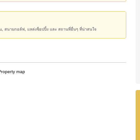
state โฆษณาเป็นราคาสำหรับสัญญาเช่า 1 ปี และต้องวาง
ธิ์ ชื่อไทย โดยมี ค่าโอนคนละครึ่ง
ียน, สนามกอล์ฟ, แหล่งช็อปปิ้ง และ สถานที่อื่นๆ ที่น่าสนใจ
ันของคุณ!
50 หรือ อีเมล
info@cornerstone.co.th
INE: @cornerstonepattaya