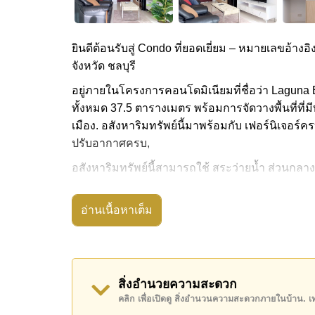
ยินดีต้อนรับสู่ Condo ที่ยอดเยี่ยม – หมายเลขอ้างอิ
จังหวัด ชลบุรี
อยู่ภายในโครงการคอนโดมิเนียมที่ชื่อว่า Laguna B
ทั้งหมด 37.5 ตารางเมตร พร้อมการจัดวางพื้นที่ที่มี
เมือง. อสังหาริมทรัพย์นี้มาพร้อมกับ เฟอร์นิเจอร์ค
ปรับอากาศครบ,
อสังหาริมทรัพย์นี้สามารถใช้ สระว่ายน้ำ ส่วนกลาง
Laguna Beach Resort 3 - The Maldives มีสิ่งอำน
เกมส์, ซาวน่าหรือห้องอบไอน้ำ
อ่านเนื้อหาเต็ม
สถานที่สำคัญใกล้ Laguna Beach Resort 3 - The M
ประจำทาง , พัทยาปาร์ค, อันเดอร์วอเตอร์ เวิลด์ , 
อสังหาริมทรัพย์นี้มีไว้สำหรับขายในราคา ฿ 1,890
สิ่งอำนวยความสะดวก
เช่าในราคา ฿ 12,000 บาท
คลิก เพื่อเปิดดู สิ่งอำนวนความสะดวกภายในบ้าน. 