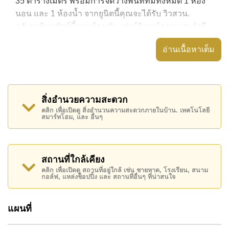
35 ตารางเมตร พร้อมการจัดวางพื้นที่ที่มีทั้งหมด 1 ห้อง
นอน และ 1 ห้องน้ำ จากยูนิตนี้คุณจะได้รับ วิวสวน.
อสังหาริมทรัพย์นี้มาพร้อมกับ เฟอร์นิเจอร์ครบ และยังมี
สิ่งอำนวยความสะดวก ได้แก่ มีระเบียง, เครื่องปรับ
อ่านเนื้อหาเต็ม
อากาศครบ,
อสังหาริมทรัพย์นี้สามารถใช้ สระว่ายน้ำ ส่วนกลาง ได้
Laguna Beach Resort 3 - The Maldives มีสิ่งอำนวย
สิ่งอำนวยความสะดวก
ความสะดวกส่วนกลาง ได้แก่ สไลเดอร์, ฟิสเนส, ห้อง
คลิก เพื่อเปิดดู สิ่งอำนวนความสะดวกภายในบ้าน. เทคโนโลยี
เกมส์, ซาวน่าหรือห้องอบไอน้ำ
สมาร์ทโฮม, และ อื่นๆ
สถานที่สำคัญใกล้ Laguna Beach Resort 3 - The
Maldives ได้แก่: เดินทางไปชายหาดได้ง่าย, ไกล้เคียงรถ
ประจำทาง , พัทยาปาร์ค, อันเดอร์วอเตอร์ เวิลด์ , ,
สถานที่ใกล้เคียง
รพ.กรุงเทพจอมเทียน
คลิก เพื่อเปิดดู สถานที่อยู่ใกล้ เช่น ชายหาด, โรงเรียน, สนาม
กอล์ฟ, แหล่งช็อปปิ้ง และ สถานที่อื่นๆ ที่น่าสนใจ
อสังหาริมทรัพย์นี้เปิดให้เช่าระยะยาวในราคา ฿ 13,000
บาทต่อเดือน
แผนที่
โปรดทราบว่าราคาค่าเช่าที่ Cornerstone Real Estate