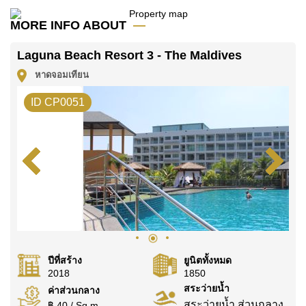
โฆษณาเป็นราคาสำหรับสัญญาเช่า 1 ปี และต้องวางเงิน
มัดจำ 2 เดือน
ก่อนเข้าอยู่อาศัย
MORE INFO ABOUT
ค้นพบโอกาสในการทำให้ที่อยู่อาศัยนี้เป็นบ้านในฝันของ
Laguna Beach Resort 3 - The Maldives
คุณ!
หาดจอมเทียน
ติดต่อ Cornerstone Real Estate โทร +6638411250
หรือ อีเมล
info@cornerstone.co.th
ID CP0051
WhatsApp ของสำนักงาน:
+66807945904
และ LINE:
@cornerstonepattaya
ปีที่สร้าง
ยูนิตทั้งหมด
2018
1850
สระว่ายน้ำ
ค่าส่วนกลาง
สระว่ายน้ำ ส่วนกลาง
฿ 40 / Sq.m