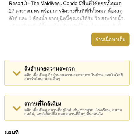
Resort 3 - The Maldives . Condo มีพื้นที่ใช้สอยทั้งหมด
27 ตารางเมตร พร้อมการจัดวางพื้นที่ที่มีทั้งหมด ห้องสตู
ดิโอ้ และ 1 ห้องน้ำ จากยูนิตนี้คุณจะได้รับ วิว สระว่ายน้ำ.
อสังหาริมทรัพย์นี้มาพร้อมกับ เฟอร์นิเจอร์ครบ และยังมี
สิ่งอำนวยความสะดวก ได้แก่ มีระเบียง, เครื่องปรับ
อ่านเนื้อหาเต็ม
อากาศครบ,
อสังหาริมทรัพย์นี้สามารถใช้ สระว่ายน้ำ ส่วนกลาง ได้
Laguna Beach Resort 3 - The Maldives มีสิ่งอำนวย
สิ่งอำนวยความสะดวก
ความสะดวกส่วนกลาง ได้แก่ สไลเดอร์, ฟิสเนส, ห้อง
คลิก เพื่อเปิดดู สิ่งอำนวนความสะดวกภายในบ้าน. เทคโนโลยี
เกมส์, ซาวน่าหรือห้องอบไอน้ำ
สมาร์ทโฮม, และ อื่นๆ
สถานที่สำคัญใกล้ Laguna Beach Resort 3 - The
Maldives ได้แก่: เดินทางไปชายหาดได้ง่าย, ไกล้เคียงรถ
ประจำทาง , พัทยาปาร์ค, อันเดอร์วอเตอร์ เวิลด์ , ,
สถานที่ใกล้เคียง
รพ.กรุงเทพจอมเทียน
คลิก เพื่อเปิดดู สถานที่อยู่ใกล้ เช่น ชายหาด, โรงเรียน, สนาม
กอล์ฟ, แหล่งช็อปปิ้ง และ สถานที่อื่นๆ ที่น่าสนใจ
อสังหาริมทรัพย์นี้มีไว้สำหรับขายในราคา ฿ 1,390,000
บาท คิดเป็น ฿ 51,481 บาทต่อตารางเมตร
แผนที่