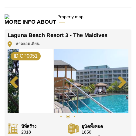
โฉนดที่ดินของอสังหาริมทรัพย์นี้อยู่ภายใต้กรรมสิทธิ์ ชื่อ
ต่างชาติ โดยมี ค่าโอนคนละครึ่ง
MORE INFO ABOUT
ค้นพบโอกาสในการทำให้ที่อยู่อาศัยนี้เป็นบ้านในฝันของ
คุณ!
Laguna Beach Resort 3 - The Maldives
ติดต่อ Cornerstone Real Estate โทร +6638411250
หาดจอมเทียน
หรือ อีเมล
info@cornerstone.co.th
ID CP0051
WhatsApp ของสำนักงาน:
+66807945904
และ LINE:
@cornerstonepattaya
ปีที่สร้าง
ยูนิตทั้งหมด
2018
1850