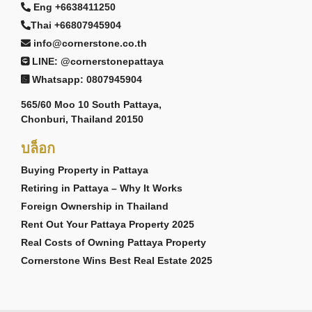
Eng +6638411250
Thai +66807945904
info@cornerstone.co.th
LINE: @cornerstonepattaya
Whatsapp: 0807945904
565/60 Moo 10 South Pattaya,
Chonburi, Thailand 20150
บล็อก
Buying Property in Pattaya
Retiring in Pattaya – Why It Works
Foreign Ownership in Thailand
Rent Out Your Pattaya Property 2025
Real Costs of Owning Pattaya Property
Cornerstone Wins Best Real Estate 2025