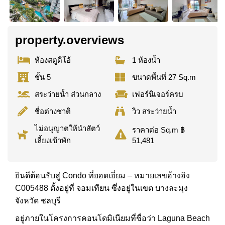
property.overviews
ห้องสตูดิโอ้
1 ห้องน้ำ
ชั้น 5
ขนาดพื้นที่ 27 Sq.m
สระว่ายน้ำ ส่วนกลาง
เฟอร์นิเจอร์ครบ
ชื่อต่างชาติ
วิว สระว่ายน้ำ
ไม่อนุญาตให้นำสัตว์
ราคาต่อ Sq.m ฿
เลี้ยงเข้าพัก
51,481
ยินดีต้อนรับสู่ Condo ที่ยอดเยี่ยม – หมายเลขอ้างอิง
C005488 ตั้งอยู่ที่ จอมเทียน ซึ่งอยู่ในเขต บางละมุง
จังหวัด ชลบุรี
อยู่ภายในโครงการคอนโดมิเนียมที่ชื่อว่า Laguna Beach