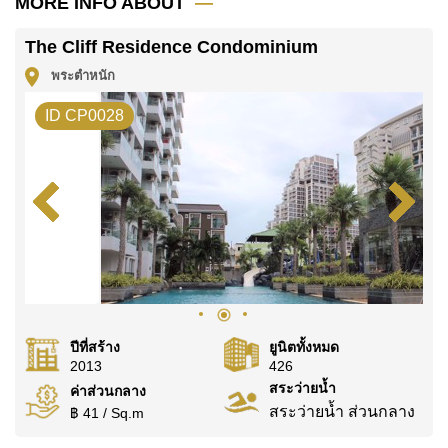
MORE INFO ABOUT
ค้นพบโอกาสในการทำให้ที่อยู่อาศัยนี้เป็นบ้านในฝันของ
The Cliff Residence Condominium
คุณ!
พระตำหนัก
ติดต่อ Cornerstone Real Estate โทร +6638411250
หรือ อีเมล
info@cornerstone.co.th
ID CP0028
WhatsApp ของสำนักงาน:
+66807945904
และ LINE:
@cornerstonepattaya
ปีที่สร้าง
ยูนิตทั้งหมด
2013
426
สระว่ายน้ำ
ค่าส่วนกลาง
สระว่ายน้ำ ส่วนกลาง
฿ 41 / Sq.m