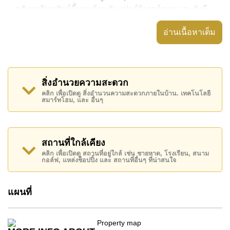
อสังหาริมทรัพย์นี้มาพร้อมกับ เฟอร์นิเจอร์ครบ และยังมี
สิ่งอำนวยความสะดวก ได้แก่ เครื่องปรับอากาศครบ, มี
อ่านเนื้อหาเต็ม
ระเบียง, ประตูระบบดิจิตอล,
อสังหาริมทรัพย์นี้สามารถใช้ สระว่ายน้ำ ส่วนกลาง ได้
The Cliff Residence Condominium มีสิ่งอำนวยความ
สิ่งอำนวยความสะดวก
สะดวกส่วนกลาง ได้แก่ สไลเดอร์, ฟิสเนส, สนามเด็กเล่น,
คลิก เพื่อเปิดดู สิ่งอำนวนความสะดวกภายในบ้าน. เทคโนโลยี
รปภ.24ชม.
สมาร์ทโฮม, และ อื่นๆ
สถานที่สำคัญใกล้ The Cliff Residence Condominium
ได้แก่: เดินทางไปชายหาดได้ง่าย, ไกล้เคียงรถประจำทาง
, ตลาดน้ำสี่ภาคพัทยา, พัทยาปาร์ค , เอเชีย 9 หลุม กอล์ฟ
สถานที่ใกล้เคียง
, รพ.กรุงเทพจอมเทียน, โรงพยาบาลเมืองพัทยา
คลิก เพื่อเปิดดู สถานที่อยู่ใกล้ เช่น ชายหาด, โรงเรียน, สนาม
กอล์ฟ, แหล่งช็อปปิ้ง และ สถานที่อื่นๆ ที่น่าสนใจ
อสังหาริมทรัพย์นี้เปิดให้เช่าระยะยาวในราคา ฿ 18,000
บาทต่อเดือน
แผนที่
โปรดทราบว่าราคาค่าเช่าที่ Cornerstone Real Estate
โฆษณาเป็นราคาสำหรับสัญญาเช่า 1 ปี และต้องวางเงิน
มัดจำ 2 เดือน
ก่อนเข้าอยู่อาศัย