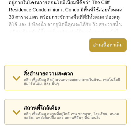
อยู่ภายในโครงการคอนโดมิเนียมที่ชื่อว่า The Cliff
Residence Condominium . Condo มีพื้นที่ใช้สอยทั้งหมด
38 ตารางเมตร พร้อมการจัดวางพื้นที่ที่มีทั้งหมด ห้องสตู
ดิโอ้ และ 1 ห้องน้ำ จากยูนิตนี้คุณจะได้รับ วิว สระว่ายน้ำ.
อสังหาริมทรัพย์นี้มาพร้อมกับ เฟอร์นิเจอร์ครบ และยังมี
สิ่งอำนวยความสะดวก ได้แก่ ประตูระบบดิจิตอล, มี
อ่านเนื้อหาเต็ม
ระเบียง, เครื่องปรับอากาศครบ,
อสังหาริมทรัพย์นี้สามารถใช้ สระว่ายน้ำ ส่วนกลาง ได้
The Cliff Residence Condominium มีสิ่งอำนวยความ
สิ่งอำนวยความสะดวก
สะดวกส่วนกลาง ได้แก่ สไลเดอร์, ฟิสเนส, สนามเด็กเล่น,
คลิก เพื่อเปิดดู สิ่งอำนวนความสะดวกภายในบ้าน. เทคโนโลยี
รปภ.24ชม.
สมาร์ทโฮม, และ อื่นๆ
สถานที่สำคัญใกล้ The Cliff Residence Condominium
ได้แก่: เดินทางไปชายหาดได้ง่าย, ไกล้เคียงรถประจำทาง
, ตลาดน้ำสี่ภาคพัทยา, พัทยาปาร์ค , เอเชีย 9 หลุม กอล์ฟ
สถานที่ใกล้เคียง
, รพ.กรุงเทพจอมเทียน, โรงพยาบาลเมืองพัทยา
คลิก เพื่อเปิดดู สถานที่อยู่ใกล้ เช่น ชายหาด, โรงเรียน, สนาม
กอล์ฟ, แหล่งช็อปปิ้ง และ สถานที่อื่นๆ ที่น่าสนใจ
อสังหาริมทรัพย์นี้มีไว้สำหรับขายในราคา ฿ 2,490,000