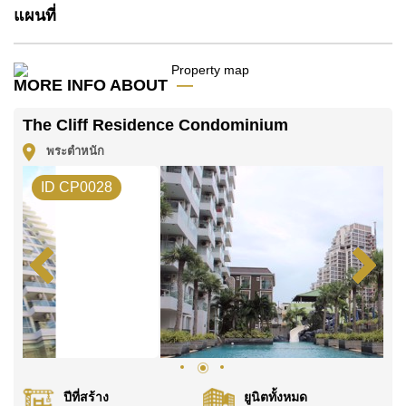
บาท คิดเป็น ฿ 65,526 บาทต่อตารางเมตร และยังมีให้เช่า
แผนที่
ในราคา ฿ 14,000 บาท
โปรดทราบว่าราคาค่าเช่าที่ Cornerstone Real Estate
โฆษณาเป็นราคาสำหรับสัญญาเช่า 1 ปี และต้องวางเงิน
MORE INFO ABOUT
มัดจำ 2 เดือน
ก่อนเข้าอยู่อาศัย
The Cliff Residence Condominium
โฉนดที่ดินของอสังหาริมทรัพย์นี้อยู่ภายใต้กรรมสิทธิ์ ชื่อ
พระตำหนัก
ไทย
ค้นพบโอกาสในการทำให้ที่อยู่อาศัยนี้เป็นบ้านในฝันของ
ID CP0028
คุณ!
ติดต่อ Cornerstone Real Estate โทร +6638411250
หรือ อีเมล
info@cornerstone.co.th
WhatsApp ของสำนักงาน:
+66807945904
และ LINE:
@cornerstonepattaya
ปีที่สร้าง
ยูนิตทั้งหมด