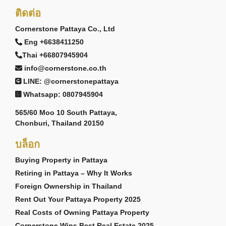
ติดต่อ
Cornerstone Pattaya Co., Ltd
Eng +6638411250
Thai +66807945904
info@cornerstone.co.th
LINE: @cornerstonepattaya
Whatsapp: 0807945904
565/60 Moo 10 South Pattaya,
Chonburi, Thailand 20150
บล็อก
Buying Property in Pattaya
Retiring in Pattaya – Why It Works
Foreign Ownership in Thailand
Rent Out Your Pattaya Property 2025
Real Costs of Owning Pattaya Property
Cornerstone Wins Best Real Estate 2025