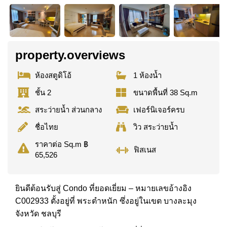
property.overviews
ห้องสตูดิโอ้
1 ห้องน้ำ
ชั้น 2
ขนาดพื้นที่ 38 Sq.m
สระว่ายน้ำ ส่วนกลาง
เฟอร์นิเจอร์ครบ
ชื่อไทย
วิว สระว่ายน้ำ
ราคาต่อ Sq.m ฿
ฟิสเนส
65,526
ยินดีต้อนรับสู่ Condo ที่ยอดเยี่ยม – หมายเลขอ้างอิง
C002933 ตั้งอยู่ที่ พระตำหนัก ซึ่งอยู่ในเขต บางละมุง
จังหวัด ชลบุรี