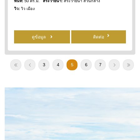
พื้นที่:
50 ตร.ม.
สระว่ายน้ำ:
สระว่ายน้ำ ส่วนกลาง
วิว:
วิว เมือง
ดูข้อมูล
ติดต่อ
3
4
5
6
7