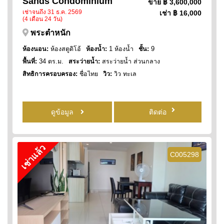
Sands Condominium
ขาย
฿ 3,600,000
เช่าจนถึง 31 ธ.ค. 2569
เช่า
฿ 16,000
(4 เดือน 24 วัน)
พระตำหนัก
ห้องนอน:
ห้องสตูดิโอ้
ห้องน้ำ:
1 ห้องน้ำ
ชั้น:
9
พื้นที่:
34 ตร.ม.
สระว่ายน้ำ:
สระว่ายน้ำ ส่วนกลาง
สิทธิการครอบครอง:
ชื่อไทย
วิว:
วิว ทะเล
ดูข้อมูล
ติดต่อ
เช่าแล้ว
C005298