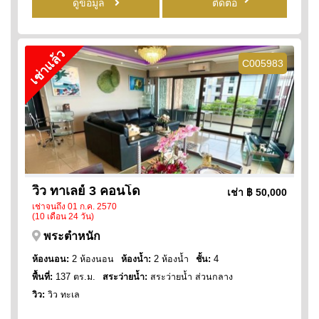
ดูข้อมูล
ติดต่อ
เช่าแล้ว
C005983
วิว ทาเลย์ 3 คอนโด
เช่า
฿ 50,000
เช่าจนถึง 01 ก.ค. 2570
(10 เดือน 24 วัน)
พระตำหนัก
ห้องนอน:
2 ห้องนอน
ห้องน้ำ:
2 ห้องน้ำ
ชั้น:
4
พื้นที่:
137 ตร.ม.
สระว่ายน้ำ:
สระว่ายน้ำ ส่วนกลาง
วิว:
วิว ทะเล