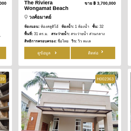
The Riviera
,000
ขาย
฿ 3,700,000
Wongamat Beach
วงศ์อมาตย์
ห้องนอน:
ห้องสตูดิโอ้
ห้องน้ำ:
1 ห้องน้ำ
ชั้น:
32
พื้นที่:
31 ตร.ม.
สระว่ายน้ำ:
สระว่ายน้ำ ส่วนกลาง
น
สิทธิการครอบครอง:
ชื่อไทย
วิว:
วิว ทะเล
ดูข้อมูล
ติดต่อ
39
H002363