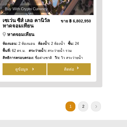
Buy With Crypto Currency
เซเว่น ซีส์ เลอ คานิวัล
ขาย
฿ 6,802,950
หาดจอมเทียน
หาดจอมเทียน
ห้องนอน:
2 ห้องนอน
ห้องน้ำ:
2 ห้องน้ำ
ชั้น:
24
พื้นที่:
62 ตร.ม.
สระว่ายน้ำ:
สระว่ายน้ำ รวม
สิทธิการครอบครอง:
ชื่อต่างชาติ
วิว:
วิว สระว่ายน้ำ
ดูข้อมูล
ติดต่อ
1
2