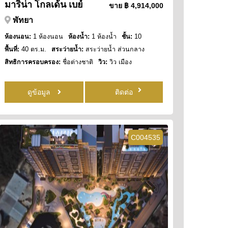
มาริน่า โกลเด้น เบย์
ขาย
฿ 4,914,000
พัทยา
ห้องนอน:
1 ห้องนอน
ห้องน้ำ:
1 ห้องน้ำ
ชั้น:
10
พื้นที่:
40 ตร.ม.
สระว่ายน้ำ:
สระว่ายน้ำ ส่วนกลาง
สิทธิการครอบครอง:
ชื่อต่างชาติ
วิว:
วิว เมือง
ดูข้อมูล
ติดต่อ
C004535