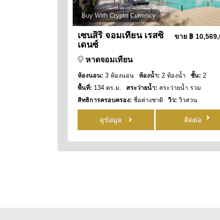
Buy With Crypto Currency
เซนสิริ จอมเทียน เรสซิ
ขาย
฿ 10,569
เดนซ์
หาดจอมเทียน
ห้องนอน:
3 ห้องนอน
ห้องน้ำ:
2 ห้องน้ำ
ชั้น:
2
พื้นที่:
134 ตร.ม.
สระว่ายน้ำ:
สระว่ายน้ำ รวม
สิทธิการครอบครอง:
ชื่อต่างชาติ
วิว:
วิวสวน
ดูข้อมูล
ติดต่อ