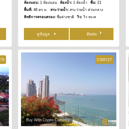
ห้องนอน:
1 ห้องนอน
ห้องน้ำ:
1 ห้องน้ำ
ชั้น:
21
พื้นที่:
48 ตร.ม.
สระว่ายน้ำ:
สระว่ายน้ำ ส่วนกลาง
สิทธิการครอบครอง:
ชื่อต่างชาติ
วิว:
วิว ทะเล
ดูข้อมูล
ติดต่อ
75
CSR727
Buy With Crypto Currency