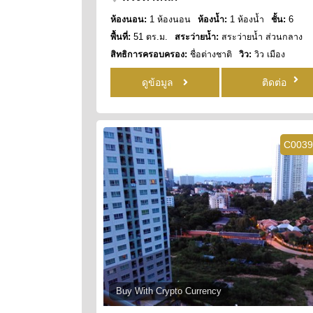
ห้องนอน:
1 ห้องนอน
ห้องน้ำ:
1 ห้องน้ำ
ชั้น:
6
พื้นที่:
51 ตร.ม.
สระว่ายน้ำ:
สระว่ายน้ำ ส่วนกลาง
สิทธิการครอบครอง:
ชื่อต่างชาติ
วิว:
วิว เมือง
ดูข้อมูล
ติดต่อ
C0039
Buy With Crypto Currency