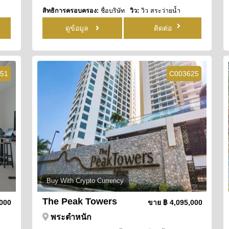
สิทธิการครอบครอง:
ชื่อบริษัท
วิว:
วิว สระว่ายน้ำ
ดูข้อมูล
ติดต่อ
51
C003625
Buy With Crypto Currency
The Peak Towers
,000
ขาย
฿ 4,095,000
พระตำหนัก