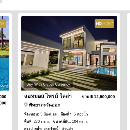
19
H004782
Buy With Crypto Currency
แอทมอส ไพรม์ วิลล่า
,000
ขาย
฿ 12,900,000
000
พัทยาตะวันออก
ห้องนอน:
5 ห้องนอน
ห้องน้ำ:
6 ห้องน้ำ
พื้นที่:
270 ตร.ม.
ขนาดที่ดิน:
104 ตร.ว.
สระว่ายน้ำ:
สระว่ายน้ำ ส่วนตัว