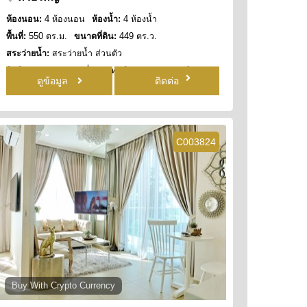
ห้องนอน:
4 ห้องนอน
ห้องน้ำ:
4 ห้องน้ำ
พื้นที่:
550 ตร.ม.
ขนาดที่ดิน:
449 ตร.ว.
สระว่ายน้ำ:
สระว่ายน้ำ ส่วนตัว
สิทธิการครอบครอง:
ชื่อบริษัท
วิว:
วิว สนามกอล์ฟ
ดูข้อมูล
ติดต่อ
C003824
Buy With Crypto Currency