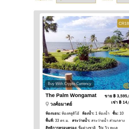
CR18
Buy With Crypto Currency
The Palm Wongamat
ขาย
฿ 3,595
เช่า
฿ 14,
วงศ์อมาตย์
ห้องนอน:
ห้องสตูดิโอ้
ห้องน้ำ:
1 ห้องน้ำ
ชั้น:
10
พื้นที่:
33 ตร.ม.
สระว่ายน้ำ:
สระว่ายน้ำ ส่วนกลาง
สิทธิการครอบครอง:
ชื่อต่างชาติ
วิว:
วิว ทะเล