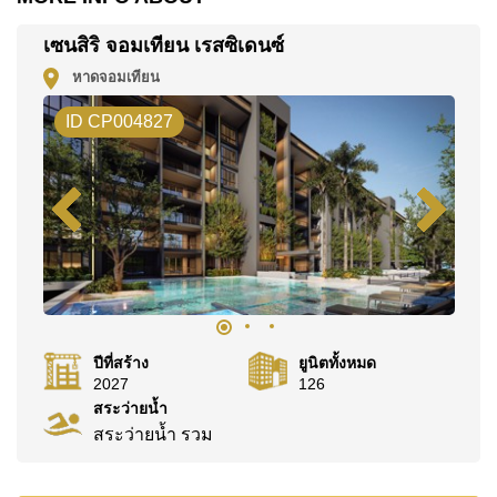
ค้นพบโอกาสในการทำให้ที่อยู่อาศัยนี้เป็นบ้านในฝันของ
เซนสิริ จอมเทียน เรสซิเดนซ์
คุณ!
หาดจอมเทียน
ติดต่อ Cornerstone Real Estate โทร +6638411250
หรือ อีเมล
info@cornerstone.co.th
ID CP004827
WhatsApp ของสำนักงาน:
+66807945904
และ LINE:
@cornerstonepattaya
ปีที่สร้าง
ยูนิตทั้งหมด
2027
126
สระว่ายน้ำ
สระว่ายน้ำ รวม