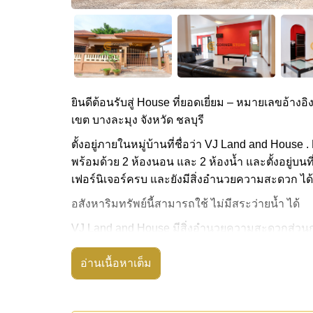
ยินดีต้อนรับสู่ House ที่ยอดเยี่ยม – หมายเลขอ้างอิ
เขต บางละมุง จังหวัด ชลบุรี
ตั้งอยู่ภายในหมู่บ้านที่ชื่อว่า VJ Land and House 
พร้อมด้วย 2 ห้องนอน และ 2 ห้องน้ำ และตั้งอยู่บนท
เฟอร์นิเจอร์ครบ และยังมีสิ่งอำนวยความสะดวก ได้
อสังหาริมทรัพย์นี้สามารถใช้ ไม่มีสระว่ายน้ำ ได้
VJ Land and House มีสิ่งอำนวยความสะดวกส่วนก
สถานที่สำคัญใกล้ VJ Land and House ได้แก่: ใกล
อ่านเนื้อหาเต็ม
สด, ร้านสยามเบอร์รี่, ทอปส์ ชิลล์ เขาน้อย , มาบป
ฮอร์สชู พอยท์ รีสอร์ท, ขับเอทีวี , สยามคันทรีคลับ (
รพ.กรุงเทพพัทยา