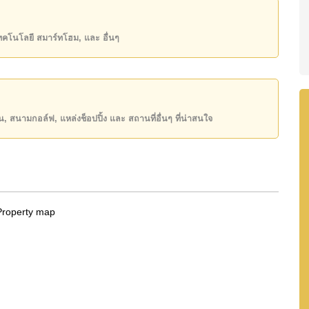
,000 บาท
เทคโนโลยี สมาร์ทโฮม, และ อื่นๆ
์ ชื่อบริษัท
โดยมี ค่าโอนคนละครึ่ง
ันของคุณ!
50 หรือ อีเมล
info@cornerstone.co.th
INE: @cornerstonepattaya
ียน, สนามกอล์ฟ, แหล่งช็อปปิ้ง และ สถานที่อื่นๆ ที่น่าสนใจ