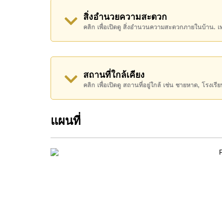
อสังหาริมทรัพย์นี้มีไว้สำหรับขายในราคา ฿ 3,800
สิ่งอำนวยความสะดวก
คลิก เพื่อเปิดดู สิ่งอำนวนความสะดวกภายในบ้าน. 
โฉนดที่ดินของอสังหาริมทรัพย์นี้อยู่ภายใต้กรรมสิทธิ
ค้นพบโอกาสในการทำให้ที่อยู่อาศัยนี้เป็นบ้านในฝ
ติดต่อ Cornerstone Real Estate โทร +66384112
สถานที่ใกล้เคียง
WhatsApp ของสำนักงาน:
+66807945904
และ L
คลิก เพื่อเปิดดู สถานที่อยู่ใกล้ เช่น ชายหาด, โรงเร
แผนที่