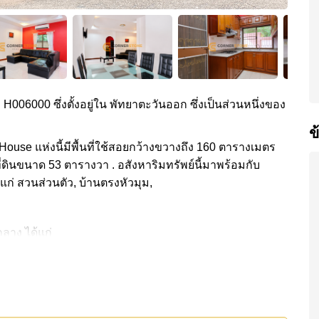
ง H006000 ซึ่งตั้งอยู่ใน พัทยาตะวันออก ซึ่งเป็นส่วนหนึ่งของ
ข
. House แห่งนี้มีพื้นที่ใช้สอยกว้างขวางถึง 160 ตารางเมตร
ี่ดินขนาด 53 ตารางวา . อสังหาริมทรัพย์นี้มาพร้อมกับ
แก่ สวนส่วนตัว, บ้านตรงหัวมุม,
ลาง ได้แก่
้ทางด่วนมอเตอร์เวย์หรือทางหลวง, ซูเปอร์มาร์เก็ตอาหาร
ระชัน เลค, ฟาร์มแกะพัทยา, ปีโป้ โพนี่ คลับ, ไทยโปโลคลับ,
สนามเก่า ไร่ ริมน้ำ และโรลลิ่งฮิลส์), พัทยาคันทรีคลับ ,