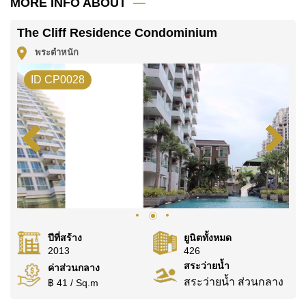
MORE INFO ABOUT
คุณ!
ติดต่อ Cornerstone Real Estate โทร +6638411250
The Cliff Residence Condominium
หรือ อีเมล
info@cornerstone.co.th
พระตำหนัก
WhatsApp ของสำนักงาน:
+66807945904
และ LINE:
ID CP0028
@cornerstonepattaya
ปีที่สร้าง
ยูนิตทั้งหมด
2013
426
สระว่ายน้ำ
ค่าส่วนกลาง
สระว่ายน้ำ ส่วนกลาง
฿ 41 / Sq.m