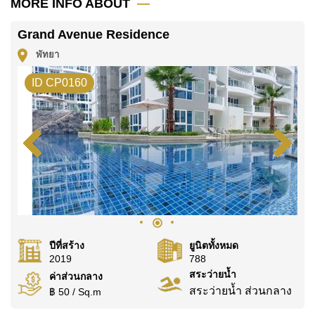
MORE INFO ABOUT
ค้นพบโอกาสในการทำให้ที่อยู่อาศัยนี้เป็นบ้านในฝันของ
Grand Avenue Residence
คุณ!
พัทยา
ติดต่อ Cornerstone Real Estate โทร +6638411250
หรือ อีเมล
info@cornerstone.co.th
ID CP0160
WhatsApp ของสำนักงาน:
+66807945904
และ LINE:
@cornerstonepattaya
ปีที่สร้าง
ยูนิตทั้งหมด
2019
788
สระว่ายน้ำ
ค่าส่วนกลาง
สระว่ายน้ำ ส่วนกลาง
฿ 50 / Sq.m