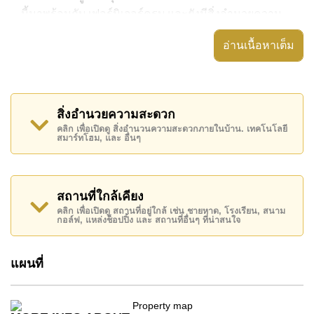
นี้มาพร้อมกับ เฟอร์นิเจอร์ครบ และยังมีสิ่งอำนวยความ
สะดวก ได้แก่ มีระเบียง, เครื่องปรับอากาศครบ, ประตู
อ่านเนื้อหาเต็ม
ระบบดิจิตอล,
อสังหาริมทรัพย์นี้สามารถใช้ สระว่ายน้ำ ส่วนกลาง ได้
Grand Avenue Residence มีสิ่งอำนวยความสะดวกส่วน
สิ่งอำนวยความสะดวก
กลาง ได้แก่ สไลเดอร์, ฟิสเนส, ซาวน่าหรือห้องอบไอน้ำ,
คลิก เพื่อเปิดดู สิ่งอำนวนความสะดวกภายในบ้าน. เทคโนโลยี
รปภ.24ชม.
สมาร์ทโฮม, และ อื่นๆ
สถานที่สำคัญใกล้ Grand Avenue Residence ได้แก่: เดิน
ทางไปชายหาดได้ง่าย, ไกล้เคียงรถประจำทาง , อาร์ท อิน
พาราไดซ์, พัทยาปาร์ค , เอเชีย 9 หลุม กอล์ฟ , โรง
สถานที่ใกล้เคียง
พยาบาลเมืองพัทยา, โรงพยาบาลพัทยาอินเตอร์เนชั่นแนล
คลิก เพื่อเปิดดู สถานที่อยู่ใกล้ เช่น ชายหาด, โรงเรียน, สนาม
กอล์ฟ, แหล่งช็อปปิ้ง และ สถานที่อื่นๆ ที่น่าสนใจ
อสังหาริมทรัพย์นี้เปิดให้เช่าระยะยาวในราคา ฿ 21,000
บาทต่อเดือน
แผนที่
โปรดทราบว่าราคาค่าเช่าที่ Cornerstone Real Estate
โฆษณาเป็นราคาสำหรับสัญญาเช่า 1 ปี และต้องวางเงิน
มัดจำ 2 เดือน
ก่อนเข้าอยู่อาศัย