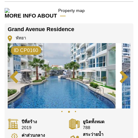
มัดจำ 2 เดือน
ก่อนเข้าอยู่อาศัย
MORE INFO ABOUT
ค้นพบโอกาสในการทำให้ที่อยู่อาศัยนี้เป็นบ้านในฝันของ
คุณ!
Grand Avenue Residence
ติดต่อ Cornerstone Real Estate โทร +6638411250
พัทยา
หรือ อีเมล
info@cornerstone.co.th
ID CP0160
WhatsApp ของสำนักงาน:
+66807945904
และ LINE:
@cornerstonepattaya
ปีที่สร้าง
ยูนิตทั้งหมด
2019
788
สระว่ายน้ำ
ค่าส่วนกลาง