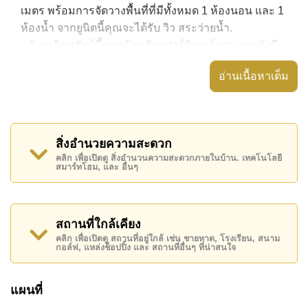
เมตร พร้อมการจัดวางพื้นที่ที่มีทั้งหมด 1 ห้องนอน และ 1
ห้องน้ำ จากยูนิตนี้คุณจะได้รับ วิว สระว่ายน้ำ.
อสังหาริมทรัพย์นี้มาพร้อมกับ เฟอร์นิเจอร์ครบ และยังมี
สิ่งอำนวยความสะดวก ได้แก่ ,
อ่านเนื้อหาเต็ม
อสังหาริมทรัพย์นี้สามารถใช้ สระว่ายน้ำ ส่วนกลาง ได้
Grand Avenue Residence มีสิ่งอำนวยความสะดวกส่วน
กลาง ได้แก่ สไลเดอร์, ฟิสเนส, ซาวน่าหรือห้องอบไอน้ำ,
สิ่งอำนวยความสะดวก
รปภ.24ชม.
คลิก เพื่อเปิดดู สิ่งอำนวนความสะดวกภายในบ้าน. เทคโนโลยี
สมาร์ทโฮม, และ อื่นๆ
สถานที่สำคัญใกล้ Grand Avenue Residence ได้แก่: เดิน
ทางไปชายหาดได้ง่าย, ไกล้เคียงรถประจำทาง , อาร์ท อิน
พาราไดซ์, พัทยาปาร์ค , เอเชีย 9 หลุม กอล์ฟ , โรง
พยาบาลเมืองพัทยา, โรงพยาบาลพัทยาอินเตอร์เนชั่นแนล
สถานที่ใกล้เคียง
คลิก เพื่อเปิดดู สถานที่อยู่ใกล้ เช่น ชายหาด, โรงเรียน, สนาม
อสังหาริมทรัพย์นี้เปิดให้เช่าระยะยาวในราคา ฿ 25,000
กอล์ฟ, แหล่งช็อปปิ้ง และ สถานที่อื่นๆ ที่น่าสนใจ
บาทต่อเดือน
โปรดทราบว่าราคาค่าเช่าที่ Cornerstone Real Estate
แผนที่
โฆษณาเป็นราคาสำหรับสัญญาเช่า 1 ปี และต้องวางเงิน