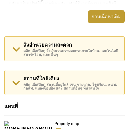
อสังหาริมทรัพย์นี้มาพร้อมกับ เฟอร์นิเจอร์ครบ และยังมี
สิ่งอำนวยความสะดวก ได้แก่ อ่างอาบน้ำ/จากุซซี่, เครื่อง
อ่านเนื้อหาเต็ม
ปรับอากาศครบ, มีระเบียง,
อสังหาริมทรัพย์นี้สามารถใช้ สระว่ายน้ำ ส่วนกลาง ได้
Grand Avenue Residence มีสิ่งอำนวยความสะดวกส่วน
สิ่งอำนวยความสะดวก
กลาง ได้แก่ สไลเดอร์, ฟิสเนส, ซาวน่าหรือห้องอบไอน้ำ,
คลิก เพื่อเปิดดู สิ่งอำนวนความสะดวกภายในบ้าน. เทคโนโลยี
รปภ.24ชม.
สมาร์ทโฮม, และ อื่นๆ
สถานที่สำคัญใกล้ Grand Avenue Residence ได้แก่: เดิน
ทางไปชายหาดได้ง่าย, ไกล้เคียงรถประจำทาง , อาร์ท อิน
พาราไดซ์, พัทยาปาร์ค , เอเชีย 9 หลุม กอล์ฟ , โรง
สถานที่ใกล้เคียง
พยาบาลเมืองพัทยา, โรงพยาบาลพัทยาอินเตอร์เนชั่นแนล
คลิก เพื่อเปิดดู สถานที่อยู่ใกล้ เช่น ชายหาด, โรงเรียน, สนาม
กอล์ฟ, แหล่งช็อปปิ้ง และ สถานที่อื่นๆ ที่น่าสนใจ
อสังหาริมทรัพย์นี้เปิดให้เช่าระยะยาวในราคา ฿ 27,000
บาทต่อเดือน
แผนที่
โปรดทราบว่าราคาค่าเช่าที่ Cornerstone Real Estate
โฆษณาเป็นราคาสำหรับสัญญาเช่า 1 ปี และต้องวางเงิน
มัดจำ 2 เดือน
ก่อนเข้าอยู่อาศัย
MORE INFO ABOUT