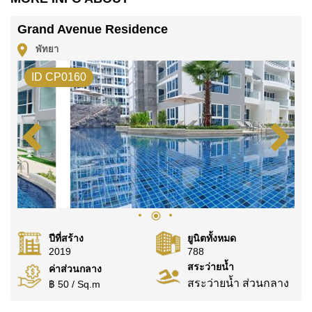
ค้นพบโอกาสในการทำให้ที่อยู่อาศัยนี้เป็นบ้านในฝันของ
Grand Avenue Residence
คุณ!
พัทยา
ติดต่อ Cornerstone Real Estate โทร +6638411250
หรือ อีเมล
info@cornerstone.co.th
ID CP0160
WhatsApp ของสำนักงาน:
+66807945904
และ LINE:
@cornerstonepattaya
ปีที่สร้าง
ยูนิตทั้งหมด
2019
788
สระว่ายน้ำ
ค่าส่วนกลาง
สระว่ายน้ำ ส่วนกลาง
฿ 50 / Sq.m