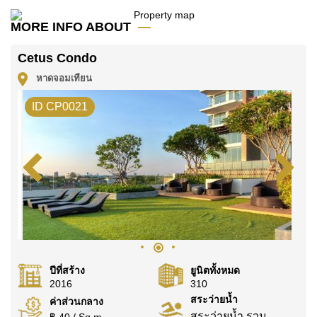
คุณ!
MORE INFO ABOUT
ติดต่อ Cornerstone Real Estate โทร +6638411250
หรือ อีเมล
info@cornerstone.co.th
Cetus Condo
WhatsApp ของสำนักงาน:
+66807945904
และ LINE:
หาดจอมเทียน
@cornerstonepattaya
ID CP0021
ปีที่สร้าง
ยูนิตทั้งหมด
2016
310
สระว่ายน้ำ
ค่าส่วนกลาง
สระว่ายน้ำ รวม
฿ 40 / Sq.m