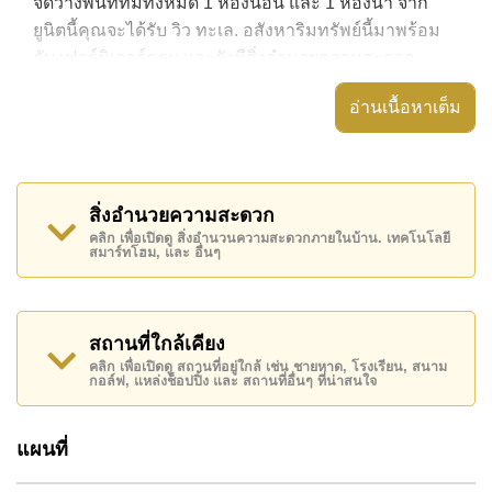
จัดวางพื้นที่ที่มีทั้งหมด 1 ห้องนอน และ 1 ห้องน้ำ จาก
ยูนิตนี้คุณจะได้รับ วิว ทะเล. อสังหาริมทรัพย์นี้มาพร้อม
กับ เฟอร์นิเจอร์ครบ และยังมีสิ่งอำนวยความสะดวก
ได้แก่ มีระเบียง,
อ่านเนื้อหาเต็ม
อสังหาริมทรัพย์นี้สามารถใช้ สระว่ายน้ำ ส่วนกลาง ได้
Cetus Condo มีสิ่งอำนวยความสะดวกส่วนกลาง ได้แก่
สไลเดอร์, ฟิสเนส, สกายเทอร์เรซ, ห้องเกมส์
สิ่งอำนวยความสะดวก
สถานที่สำคัญใกล้ Cetus Condo ได้แก่: ติดชายหาด, ไกล้
คลิก เพื่อเปิดดู สิ่งอำนวนความสะดวกภายในบ้าน. เทคโนโลยี
สมาร์ทโฮม, และ อื่นๆ
เคียงรถประจำทาง , ตลาดน้ำสี่ภาคพัทยา, หาดบ้าน
อำเภอ , ฟีนิกซ์ โกลด์, ชีจันทร์ กอล์ฟ รีสอร์ท ,
รพ.กรุงเทพพัทยา, โรงพยาบาลเมืองพัทยา
สถานที่ใกล้เคียง
อสังหาริมทรัพย์นี้มีไว้สำหรับขายในราคา ฿ 5,590,000
คลิก เพื่อเปิดดู สถานที่อยู่ใกล้ เช่น ชายหาด, โรงเรียน, สนาม
บาท คิดเป็น ฿ 138,025 บาทต่อตารางเมตร
กอล์ฟ, แหล่งช็อปปิ้ง และ สถานที่อื่นๆ ที่น่าสนใจ
โฉนดที่ดินของอสังหาริมทรัพย์นี้อยู่ภายใต้กรรมสิทธิ์ ชื่อ
บริษัท โดยมี ผู้ซื้อจ่ายค่าธรรมเนีนมการโอนทั้งหมด
แผนที่
ค้นพบโอกาสในการทำให้ที่อยู่อาศัยนี้เป็นบ้านในฝันของ