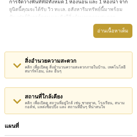
การจัดวางพื้นที่ที่มีทั้งหมด 1 ห้องนอน และ 1 ห้องน้ำ จาก
ยูนิตนี้คุณจะได้รับ วิว ทะเล. อสังหาริมทรัพย์นี้มาพร้อม
กับ เฟอร์นิเจอร์ครบ และยังมีสิ่งอำนวยความสะดวก
ได้แก่ เครื่องปรับอากาศครบ,
อ่านเนื้อหาเต็ม
อสังหาริมทรัพย์นี้สามารถใช้ สระว่ายน้ำ ส่วนกลาง ได้
Cetus Condo มีสิ่งอำนวยความสะดวกส่วนกลาง ได้แก่
สไลเดอร์, ฟิสเนส, สกายเทอร์เรซ, ห้องเกมส์
สิ่งอำนวยความสะดวก
สถานที่สำคัญใกล้ Cetus Condo ได้แก่: ติดชายหาด, ไกล้
คลิก เพื่อเปิดดู สิ่งอำนวนความสะดวกภายในบ้าน. เทคโนโลยี
สมาร์ทโฮม, และ อื่นๆ
เคียงรถประจำทาง , ตลาดน้ำสี่ภาคพัทยา, หาดบ้าน
อำเภอ , ฟีนิกซ์ โกลด์, ชีจันทร์ กอล์ฟ รีสอร์ท ,
รพ.กรุงเทพพัทยา, โรงพยาบาลเมืองพัทยา
สถานที่ใกล้เคียง
อสังหาริมทรัพย์นี้มีไว้สำหรับขายในราคา ฿ 6,400,000
คลิก เพื่อเปิดดู สถานที่อยู่ใกล้ เช่น ชายหาด, โรงเรียน, สนาม
บาท คิดเป็น ฿ 116,385 บาทต่อตารางเมตร และยังมีให้
กอล์ฟ, แหล่งช็อปปิ้ง และ สถานที่อื่นๆ ที่น่าสนใจ
เช่าในราคา ฿ 30,000 บาท
โปรดทราบว่าราคาค่าเช่าที่ Cornerstone Real Estate
แผนที่
โฆษณาเป็นราคาสำหรับสัญญาเช่า 1 ปี และต้องวางเงิน