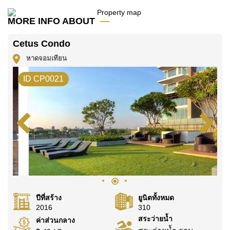
มัดจำ 2 เดือน
ก่อนเข้าอยู่อาศัย
MORE INFO ABOUT
โฉนดที่ดินของอสังหาริมทรัพย์นี้อยู่ภายใต้กรรมสิทธิ์ ชื่อ
ต่างชาติ
Cetus Condo
ค้นพบโอกาสในการทำให้ที่อยู่อาศัยนี้เป็นบ้านในฝันของ
หาดจอมเทียน
คุณ!
ID CP0021
ติดต่อ Cornerstone Real Estate โทร +6638411250
หรือ อีเมล
info@cornerstone.co.th
WhatsApp ของสำนักงาน:
+66807945904
และ LINE:
@cornerstonepattaya
ปีที่สร้าง
ยูนิตทั้งหมด
2016
310
สระว่ายน้ำ
ค่าส่วนกลาง