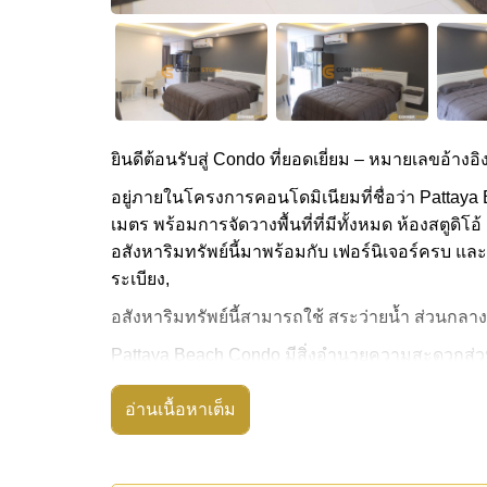
ยินดีต้อนรับสู่ Condo ที่ยอดเยี่ยม – หมายเลขอ้างอิง 
อยู่ภายในโครงการคอนโดมิเนียมที่ชื่อว่า Pattaya 
เมตร พร้อมการจัดวางพื้นที่ที่มีทั้งหมด ห้องสตูดิโอ้ 
อสังหาริมทรัพย์นี้มาพร้อมกับ เฟอร์นิเจอร์ครบ แล
ระเบียง,
อสังหาริมทรัพย์นี้สามารถใช้ สระว่ายน้ำ ส่วนกลาง
Pattaya Beach Condo มีสิ่งอำนวยความสะดวกส่วนก
มาร์ท, รปภ.24ชม.
อ่านเนื้อหาเต็ม
สถานที่สำคัญใกล้ Pattaya Beach Condo ได้แก่: เ
พาราไดซ์, พัทยาปาร์ค , เอเชีย 9 หลุม กอล์ฟ , ร
อสังหาริมทรัพย์นี้เปิดให้เช่าระยะยาวในราคา ฿ 1