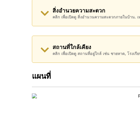
สิ่งอำนวยความสะดวก
โปรดทราบว่าราคาค่าเช่าที่ Cornerstone Real E
คลิก เพื่อเปิดดู สิ่งอำนวนความสะดวกภายในบ้าน. 
เงินมัดจำ 2 เดือน
ก่อนเข้าอยู่อาศัย
โฉนดที่ดินของอสังหาริมทรัพย์นี้อยู่ภายใต้กรรมสิทธิ
ค้นพบโอกาสในการทำให้ที่อยู่อาศัยนี้เป็นบ้านในฝ
สถานที่ใกล้เคียง
ติดต่อ Cornerstone Real Estate โทร +66384112
คลิก เพื่อเปิดดู สถานที่อยู่ใกล้ เช่น ชายหาด, โรงเร
WhatsApp ของสำนักงาน:
+66807945904
และ L
แผนที่