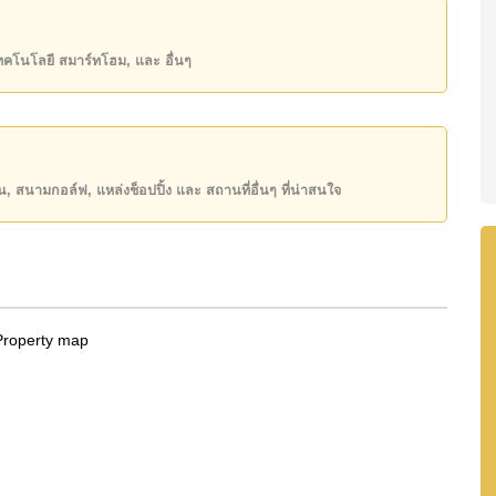
state โฆษณาเป็นราคาสำหรับสัญญาเช่า 1 ปี และต้องวาง
เทคโนโลยี สมาร์ทโฮม, และ อื่นๆ
์ ชื่อต่างชาติ
ันของคุณ!
50 หรือ อีเมล
info@cornerstone.co.th
ียน, สนามกอล์ฟ, แหล่งช็อปปิ้ง และ สถานที่อื่นๆ ที่น่าสนใจ
INE: @cornerstonepattaya