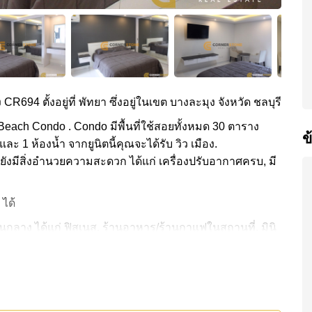
CR694 ตั้งอยู่ที่ พัทยา ซึ่งอยู่ในเขต บางละมุง จังหวัด ชลบุรี
Beach Condo . Condo มีพื้นที่ใช้สอยทั้งหมด 30 ตาราง
ข
และ 1 ห้องน้ำ จากยูนิตนี้คุณจะได้รับ วิว เมือง.
ะยังมีสิ่งอำนวยความสะดวก ได้แก่ เครื่องปรับอากาศครบ, มี
 ได้
ลาง ได้แก่ ฟิสเนส, ร้านอาหาร/ร้านกาแฟในสถานที่, มินิ
ดินทางไปชายหาดได้ง่าย, ไกล้เคียงรถประจำทาง , อาร์ท อิน
พ.กรุงเทพพัทยา, โรงพยาบาลบางละมุง
3,000 บาทต่อเดือน