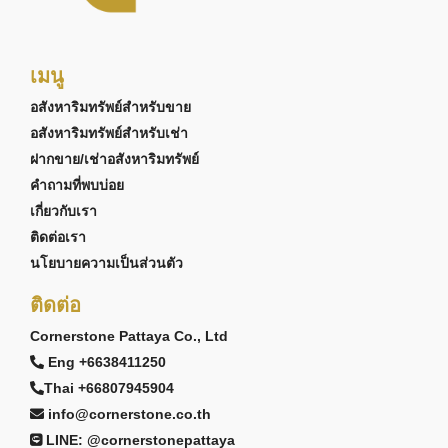
เมนู
อสังหาริมทรัพย์สำหรับขาย
อสังหาริมทรัพย์สำหรับเช่า
ฝากขาย/เช่าอสังหาริมทรัพย์
คำถามที่พบบ่อย
เกี่ยวกับเรา
ติดต่อเรา
นโยบายความเป็นส่วนตัว
ติดต่อ
Cornerstone Pattaya Co., Ltd
Eng +6638411250
Thai +66807945904
info@cornerstone.co.th
LINE: @cornerstonepattaya