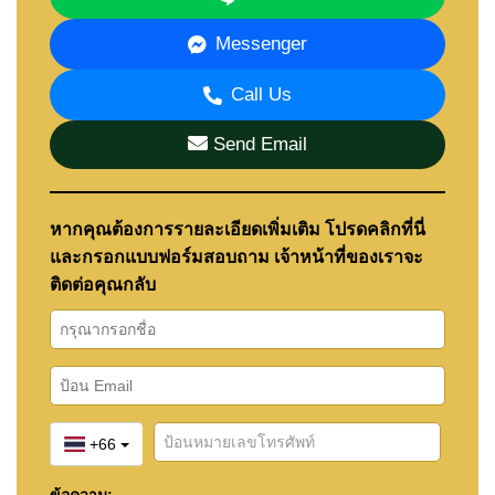
สิ่งอำนวยความสะดวก
Messenger
• สระว่ายน้ำส่วนกลาง
• ระบบรักษาความปลอดภัย 24 ชั่วโมง
Call Us
• ระบบคีย์การ์ด
• ที่จอดรถ
Send Email
• ล็อบบี้ / พื้นที่ต้อนรับ
หากคุณต้องการรายละเอียดเพิ่มเติม โปรดคลิกที่นี่
ภาพรวมโครงการ
และกรอกแบบฟอร์มสอบถาม เจ้าหน้าที่ของเราจะ
ติดต่อคุณกลับ
ชื่อโครงการ: Pattaya Beach Condo
ทำเล: ระหว่างถนนเลียบชายหาด และถนนพัทยาสาย
2
ประเภท: คอนโดมิเนียม
ปีที่สร้างเสร็จ: 1992
จำนวนอาคาร: 1 อาคาร
+66
จำนวนชั้น: 14 ชั้น
ข้อความ: