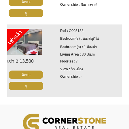
ติดต่อ
ชื่อต่างชาติ
ดู
C005138
เช่าแล้ว
ห้องสตูดิโอ้
1 ห้องน้ำ
30 Sq.m
เช่า ฿ 13,500
7
วิว เมือง
ติดต่อ
-
ดู