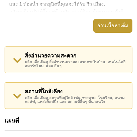
และ 1 ห้องน้ำ จากยูนิตนี้คุณจะได้รับ วิว เมือง.
อสังหาริมทรัพย์นี้มาพร้อมกับ เฟอร์นิเจอร์ครบ และยังมี
สิ่งอำนวยความสะดวก ได้แก่ มีระเบียง, เครื่องปรับ
อ่านเนื้อหาเต็ม
อากาศครบ,
อสังหาริมทรัพย์นี้สามารถใช้ สระว่ายน้ำ ส่วนกลาง ได้
Avenue Residence Pattaya มีสิ่งอำนวยความสะดวก
สิ่งอำนวยความสะดวก
ส่วนกลาง ได้แก่ ฟิสเนส, ซาวน่าหรือห้องอบไอน้ำ,
คลิก เพื่อเปิดดู สิ่งอำนวนความสะดวกภายในบ้าน. เทคโนโลยี
รปภ.24ชม.
สมาร์ทโฮม, และ อื่นๆ
สถานที่สำคัญใกล้ Avenue Residence Pattaya ได้แก่:
เดินทางไปชายหาดได้ง่าย, ใกล้กับสปา & ซาวน่า , พัทยา
ปาร์ค, ถนนคนเดิน , เอเชีย 9 หลุม กอล์ฟ , โรงพยาบาล
สถานที่ใกล้เคียง
เมืองพัทยา, โรงพยาบาลพัทยาอินเตอร์เนชั่นแนล
คลิก เพื่อเปิดดู สถานที่อยู่ใกล้ เช่น ชายหาด, โรงเรียน, สนาม
กอล์ฟ, แหล่งช็อปปิ้ง และ สถานที่อื่นๆ ที่น่าสนใจ
อสังหาริมทรัพย์นี้เปิดให้เช่าระยะยาวในราคา ฿ 14,000
บาทต่อเดือน
แผนที่
โปรดทราบว่าราคาค่าเช่าที่ Cornerstone Real Estate
โฆษณาเป็นราคาสำหรับสัญญาเช่า 1 ปี และต้องวางเงิน