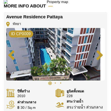
มัดจำ 2 เดือน
ก่อนเข้าอยู่อาศัย
MORE INFO ABOUT
ค้นพบโอกาสในการทำให้ที่อยู่อาศัยนี้เป็นบ้านในฝันของ
Avenue Residence Pattaya
คุณ!
พัทยา
ติดต่อ Cornerstone Real Estate โทร +6638411250
หรือ อีเมล
info@cornerstone.co.th
ID CP0009
WhatsApp ของสำนักงาน:
+66807945904
และ LINE:
@cornerstonepattaya
ปีที่สร้าง
ยูนิตทั้งหมด
2010
228
สระว่ายน้ำ
ค่าส่วนกลาง
สระว่ายน้ำ ส่วนกลาง
฿ 30 / Sq.m