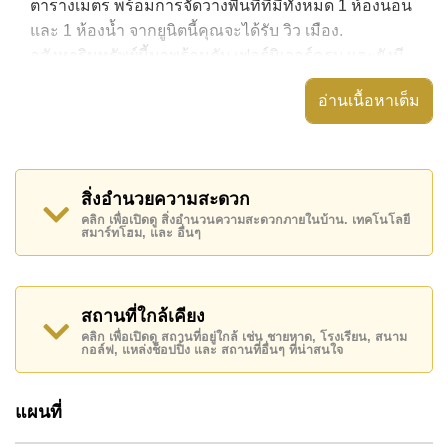
ตารางเมตร พร้อมการจัดวางพื้นที่ที่มีทั้งหมด 1 ห้องนอน
และ 1 ห้องน้ำ จากยูนิตนี้คุณจะได้รับ วิว เมือง.
อสังหาริมทรัพย์นี้มาพร้อมกับ เฟอร์นิเจอร์ครบ และยังมี
สิ่งอำนวยความสะดวก ได้แก่ ห้องหัวมุม, เครื่องปรับ
อ่านเนื้อหาเต็ม
อากาศครบ,
อสังหาริมทรัพย์นี้สามารถใช้ สระว่ายน้ำ ส่วนกลาง ได้
Avenue Residence Pattaya มีสิ่งอำนวยความสะดวก
สิ่งอำนวยความสะดวก
ส่วนกลาง ได้แก่ ฟิสเนส, ซาวน่าหรือห้องอบไอน้ำ,
คลิก เพื่อเปิดดู สิ่งอำนวนความสะดวกภายในบ้าน. เทคโนโลยี
รปภ.24ชม.
สมาร์ทโฮม, และ อื่นๆ
สถานที่สำคัญใกล้ Avenue Residence Pattaya ได้แก่:
เดินทางไปชายหาดได้ง่าย, ใกล้กับสปา & ซาวน่า , พัทยา
ปาร์ค, ถนนคนเดิน , เอเชีย 9 หลุม กอล์ฟ , โรงพยาบาล
สถานที่ใกล้เคียง
เมืองพัทยา, โรงพยาบาลพัทยาอินเตอร์เนชั่นแนล
คลิก เพื่อเปิดดู สถานที่อยู่ใกล้ เช่น ชายหาด, โรงเรียน, สนาม
กอล์ฟ, แหล่งช็อปปิ้ง และ สถานที่อื่นๆ ที่น่าสนใจ
อสังหาริมทรัพย์นี้เปิดให้เช่าระยะยาวในราคา ฿ 17,000
บาทต่อเดือน
แผนที่
โปรดทราบว่าราคาค่าเช่าที่ Cornerstone Real Estate