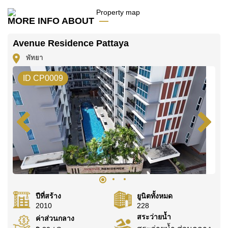
โฆษณาเป็นราคาสำหรับสัญญาเช่า 1 ปี และต้องวางเงิน
มัดจำ 2 เดือน
ก่อนเข้าอยู่อาศัย
MORE INFO ABOUT
ค้นพบโอกาสในการทำให้ที่อยู่อาศัยนี้เป็นบ้านในฝันของ
Avenue Residence Pattaya
คุณ!
พัทยา
ติดต่อ Cornerstone Real Estate โทร +6638411250
หรือ อีเมล
info@cornerstone.co.th
ID CP0009
WhatsApp ของสำนักงาน:
+66807945904
และ LINE:
@cornerstonepattaya
ปีที่สร้าง
ยูนิตทั้งหมด
2010
228
สระว่ายน้ำ
ค่าส่วนกลาง