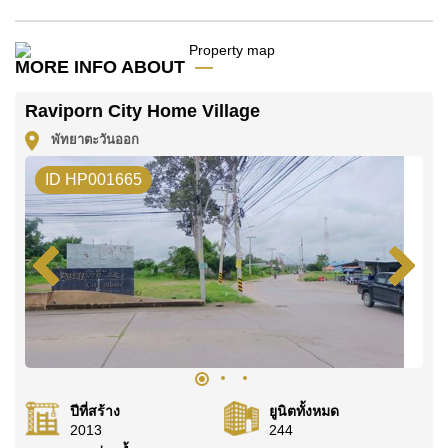
โปรดทราบว่าราคาค่าเช่าที่ Cornerstone Real Estate
โฆษณาเป็นราคาสำหรับสัญญาเช่า 1 ปี และต้องวางเงิน
มัดจำ 2 เดือน
ก่อนเข้าอยู่อาศัย
MORE INFO ABOUT
ค้นพบโอกาสในการทำให้ที่อยู่อาศัยนี้เป็นบ้านในฝันของ
Raviporn City Home Village
คุณ!
พัทยาตะวันออก
ติดต่อ Cornerstone Real Estate โทร +6638411250
หรือ อีเมล
info@cornerstone.co.th
ID HP001665
WhatsApp ของสำนักงาน:
+66807945904
และ LINE:
@cornerstonepattaya
ปีที่สร้าง
ยูนิตทั้งหมด
2013
244