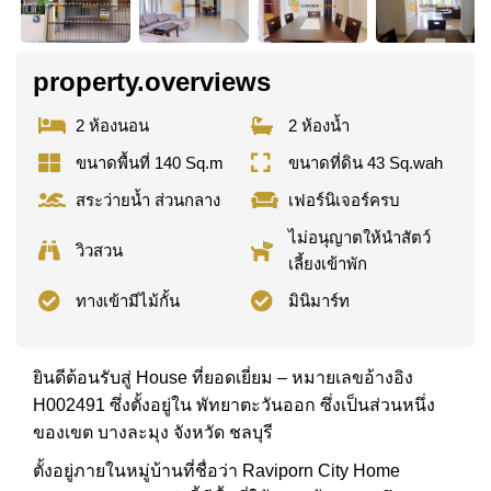
property.overviews
2 ห้องนอน
2 ห้องน้ำ
ขนาดพื้นที่ 140 Sq.m
ขนาดที่ดิน 43 Sq.wah
สระว่ายน้ำ ส่วนกลาง
เฟอร์นิเจอร์ครบ
ไม่อนุญาตให้นำสัตว์
วิวสวน
เลี้ยงเข้าพัก
ทางเข้ามีไม้กั้น
มินิมาร์ท
ยินดีต้อนรับสู่ House ที่ยอดเยี่ยม – หมายเลขอ้างอิง
H002491 ซึ่งตั้งอยู่ใน พัทยาตะวันออก ซึ่งเป็นส่วนหนึ่ง
ของเขต บางละมุง จังหวัด ชลบุรี
ตั้งอยู่ภายในหมู่บ้านที่ชื่อว่า Raviporn City Home