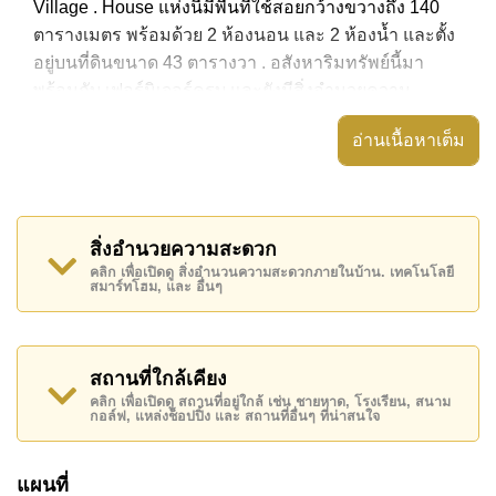
Village . House แห่งนี้มีพื้นที่ใช้สอยกว้างขวางถึง 140
ตารางเมตร พร้อมด้วย 2 ห้องนอน และ 2 ห้องน้ำ และตั้ง
อยู่บนที่ดินขนาด 43 ตารางวา . อสังหาริมทรัพย์นี้มา
พร้อมกับ เฟอร์นิเจอร์ครบ และยังมีสิ่งอำนวยความ
สะดวก ได้แก่ บ้านตรงหัวมุม,
อ่านเนื้อหาเต็ม
อสังหาริมทรัพย์นี้สามารถใช้ สระว่ายน้ำ ส่วนกลาง ได้
Raviporn City Home Village มีสิ่งอำนวยความสะดวก
ส่วนกลาง ได้แก่ รักษาความปลอดภัย 24 ชั่วโมง, ทางเข้า
สิ่งอำนวยความสะดวก
มีไม้กั้น, มินิมาร์ท
คลิก เพื่อเปิดดู สิ่งอำนวนความสะดวกภายในบ้าน. เทคโนโลยี
สมาร์ทโฮม, และ อื่นๆ
สถานที่สำคัญใกล้ Raviporn City Home Village ได้แก่: ซู
เปอร์มาร์เก็ตอาหารสด, ทอปส์ ชิลล์ เขาน้อย , ตลาดน้ำสี่
ภาคพัทยา, อุทยานหินล้านปีและฟาร์มจระเข้ , สยามคัน
ทรีคลับ (สนามเก่า ไร่ ริมน้ำ และโรลลิ่งฮิลส์) ,
สถานที่ใกล้เคียง
รพ.กรุงเทพพัทยา, รพ.กรุงเทพจอมเทียน
คลิก เพื่อเปิดดู สถานที่อยู่ใกล้ เช่น ชายหาด, โรงเรียน, สนาม
กอล์ฟ, แหล่งช็อปปิ้ง และ สถานที่อื่นๆ ที่น่าสนใจ
อสังหาริมทรัพย์นี้เปิดให้เช่าระยะยาวในราคา ฿ 10,000
บาทต่อเดือน
แผนที่