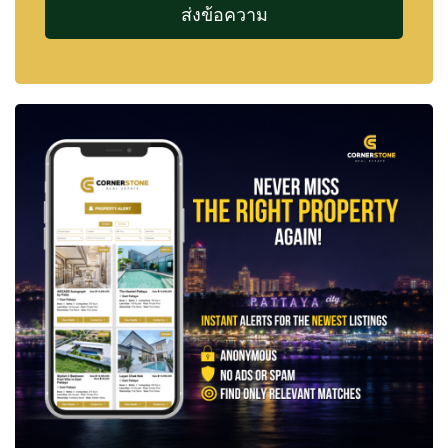
และสิ่งที่ควรรู้ได้ที่
วิธีเช่าคอนโดในพัทยาระยะยาว
แบบทีละขั้นตอน
ติดต่อ Cornerstone Real Estate — ผู้เชี่ยวชาญ
ด้านอสังหาริมทรัพย์พัทยามากกว่า 21 ปี
📲 WhatsApp: +66 807 945 904
💬 LINE ID: @cornerstonepattaya
📞 +66 (0)38 411250
📧
info@cornerstone.co.th
หากยังไม่พบอสังหาริมทรัพย์ที่ตรงกับความต้องการ
ของคุณ สามารถสร้าง
Property Alert
ได้ฟรี แล้วเรา
จะแจ้งให้คุณทราบทันทีเมื่อมีอสังหาริมทรัพย์ที่ตรงกับ