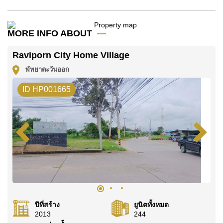
และสวนส่วนตัว
การอยู่อาศัยภายใน Raviporn City Home Village ยัง
MORE INFO ABOUT
เพิ่มความสะดวกสบายด้วยระบบรักษาความปลอดภัย
Raviporn City Home Village
24 ชั่วโมง ประตูทางเข้าแบบมีระบบควบคุม มินิมาร์ท
พัทยาตะวันออก
ภายในโครงการ และสระว่ายน้ำส่วนกลางของ
หมู่บ้าน
ID HP001665
โปรดทราบว่าไม่อนุญาตให้เลี้ยงสัตว์ภายในบ้านหลัง
นี้
สำหรับผู้เช่าที่กำลังมองหาบ้านพร้อมสระว่ายน้ำส่วน
ตัวในพัทยาตะวันออก บ้านหลังนี้มอบทั้งพื้นที่ ความ
เป็นส่วนตัว และความสะดวกสบายที่เหมาะกับการอยู่
อาศัยระยะยาว
ปีที่สร้าง
ยูนิตทั้งหมด
ทำเลและสถานที่สำคัญใกล้เคียง
2013
244