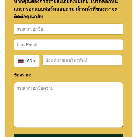
หากคุณต้องการรายละเอียดเพิ่มเติม โปรดคลิกที่นี่
Village และ The Chocolate Factory Sukhumvit
และกรอกแบบฟอร์มสอบถาม เจ้าหน้าที่ของเราจะ
ครอบครัวสามารถเดินทางไปยังโรงเรียนใกล้เคียงได้
ติดต่อคุณกลับ
หลายแห่ง เช่น BJP Elite Academy, Burapha
Phatthanasart, Tara Pattana International School
และ Satit Udomseuksa ส่วนผู้ที่ชื่นชอบกอล์ฟ
สามารถเดินทางไปยัง Siam Country Club ได้อย่าง
สะดวก ขณะที่ Bangkok Hospital Pattaya และ
+66
Bangkok Hospital Jomtien เป็นโรงพยาบาลที่อยู่ใน
ระยะเดินทางสะดวก
ข้อความ:
เงื่อนไขการเช่า
บ้านหลังนี้เปิดให้เช่าระยะยาว โดยใช้สัญญาเช่า
มาตรฐาน 1 ปี พร้อมเงินประกันความเสียหาย 2 เดือน
หากคุณกำลังวางแผนเช่าอสังหาริมทรัพย์ในพัทยา
สามารถอ่านคู่มือของเราเพื่อทำความเข้าใจขั้นตอน