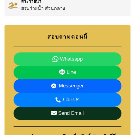
สระว่ายน้ำ
พัทยาตะวันออกเป็นทำเลที่ได้รับความนิยมจาก
สระว่ายน้ำ ส่วนกลาง
ครอบครัวและผู้ที่อยู่อาศัยระยะยาว เพราะให้
บรรยากาศที่เงียบสงบมากกว่าใจกลางเมือง แต่ยังเดิน
ทางสะดวกไปยังโรงเรียน ร้านค้า ซูเปอร์มาร์เก็ต และ
สอบถามตอนนี้
เส้นทางหลักต่าง ๆ จาก Raviporn City Home Village
สามารถใช้ชีวิตประจำวันได้สะดวกทั้งการซื้อของ
การเดินทาง และการเชื่อมต่อไปยังพื้นที่อื่นของเมือง
Whatsapp
หากต้องการทำความรู้จักกับพื้นที่นี้เพิ่มเติม สามารถ
Line
อ่านคู่มือของเราได้ที่
อสังหาริมทรัพย์สำหรับขายและ
ให้เช่าในพัทยาตะวันออก
Messenger
สิ่งอำนวยความสะดวกและสถานที่สำคัญใกล้เคียง
Call Us
ได้แก่ Fresh Food Supermarket, Tops Chilled Khao
Noi, Pattaya Floating Market, The Million Years
Send Email
Stone Park and Crocodile Farm, Pipo Pony Club,
Thai Polo Club, Horseshoe Point Resort, Bira Race
Circuit, Pattaya Wake Park, Pattaya Elephant