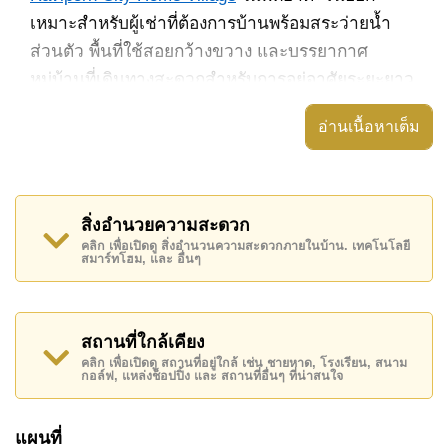
เหมาะสำหรับผู้เช่าที่ต้องการบ้านพร้อมสระว่ายน้ำ
ส่วนตัว พื้นที่ใช้สอยกว้างขวาง และบรรยากาศ
หมู่บ้านที่เดินทางสะดวกสำหรับการอยู่อาศัยระยะยาว
ตัวบ้านมีพื้นที่ใช้สอย 200 ตารางเมตร บนที่ดินขนาด
อ่านเนื้อหาเต็ม
85 ตารางวา ตกแต่งครบพร้อมเฟอร์นิเจอร์ มาพร้อม
สระว่ายน้ำส่วนตัว วิวสระว่ายน้ำ สวนส่วนตัว และ
พื้นที่ภายนอกที่เหมาะสำหรับการพักผ่อนในชีวิต
สิ่งอำนวยความสะดวก
ประจำวัน
คลิก เพื่อเปิดดู สิ่งอำนวนความสะดวกภายในบ้าน. เทคโนโลยี
สมาร์ทโฮม, และ อื่นๆ
ภายในประกอบด้วย 3 ห้องนอน และ 3 ห้องน้ำ พร้อม
การจัดวางพื้นที่ที่เหมาะสำหรับครอบครัวหรือผู้ที่
ต้องการบ้านเช่าระยะยาวในย่านพัทยาตะวันออก
สถานที่ใกล้เคียง
พื้นที่ครัวรองรับการใช้งานได้ดีทั้งในชีวิตประจำวัน
คลิก เพื่อเปิดดู สถานที่อยู่ใกล้ เช่น ชายหาด, โรงเรียน, สนาม
กอล์ฟ, แหล่งช็อปปิ้ง และ สถานที่อื่นๆ ที่น่าสนใจ
และการทำอาหารแบบจริงจัง โดยมีทั้งครัวยุโรป ครัว
ไทย เคาน์เตอร์บาร์ และเครื่องซักผ้า พร้อม
แผนที่
อินเทอร์เน็ตไฟเบอร์ออปติก Smart TV ประตูไฟฟ้า