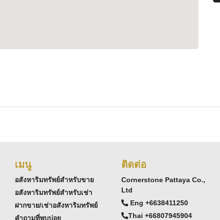
กสำหรับครอบครัว
y-for-sale-and-rent
ทย สามารถศึกษาขั้นตอนได้ที่:
ty-in-pattaya-step-by-step-guide-foreigners
เมนู
ติดต่อ
อสังหาริมทรัพย์สำหรับขาย
Cornerstone Pattaya Co.,
Ltd
อสังหาริมทรัพย์สำหรับเช่า
Eng +6638411250
ฝากขาย/เช่าอสังหาริมทรัพย์
Thai +66807945904
คำถามที่พบบ่อย