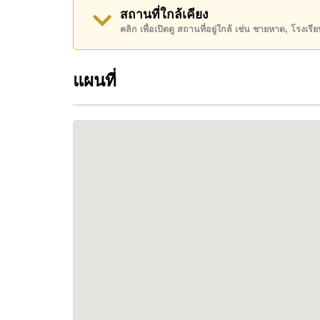
สถานที่ใกล้เคียง
Nirvana Beyond @ Beach Pattaya เป็นหนึ่งใ
คลิก เพื่อเปิดดู สถานที่อยู่ใกล้ เช่น ชายหาด, โรงเร
• ทำเลติดชายหาดจริง พร้อมทางลงทะเล
• บ้านหรูพร้อมสระว่ายน้ำส่วนตัว
แผนที่
• ออกแบบเพื่อการอยู่อาศัยระดับพรีเมียม
• วิวทะเลแบบพาโนรามา
• ความเป็นส่วนตัวสูง
• เหมาะทั้งอยู่อาศัยและลงทุน
ทำเลที่ตั้ง
โครงการตั้งอยู่ใน Na Jomtien ซึ่งเป็นพื้นที่ชา
ระดับลักชัวรี่
สามารถเดินทางไปยังถนนสุขุมวิทและมอเตอร์เ
สถานที่ใกล้เคียง:
• ชายหาดและร้านอาหารริมทะเล