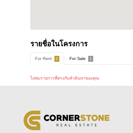
• Ocean Marina Yacht Club
• โรงเรียนนานาชาติและสิ่งอำนวยความสะดว
• ร้านอาหาร คาเฟ่ และตลาด
• เดินทางสะดวกไปพัทยาและจอมเทียน
• ใกล้สนามบินอู่ตะเภา และกรุงเทพฯ
รายชื่อในโครงการ
ดูรายละเอียดเพิ่มเติมเกี่ยวกับพื้นที่:
https://cornerstone.co.th/th/na-jomtien-propert
For Rent
For Sale
0
1
สำหรับผู้ที่สนใจซื้ออสังหาริมทรัพย์ในประเทศไ
https://cornerstone.co.th/th/how-to-buy-proper
ไม่พบรายการที่ตรงกับคำค้นหาของคุณ
สิ่งอำนวยความสะดวก
• สระว่ายน้ำส่วนตัว
• ทางลงชายหาด
• พื้นที่สวน
• ระบบรักษาความปลอดภัย