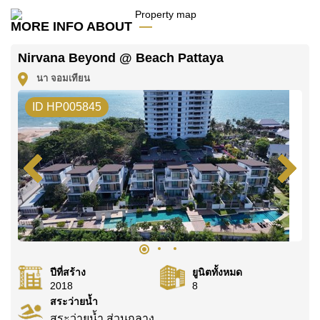
คุณ!
MORE INFO ABOUT
ติดต่อ Cornerstone Real Estate โทร +6638411250
หรือ อีเมล
info@cornerstone.co.th
Nirvana Beyond @ Beach Pattaya
WhatsApp ของสำนักงาน:
+66807945904
และ LINE:
นา จอมเทียน
@cornerstonepattaya
ID HP005845
ปีที่สร้าง
ยูนิตทั้งหมด
2018
8
สระว่ายน้ำ
สระว่ายน้ำ ส่วนกลาง