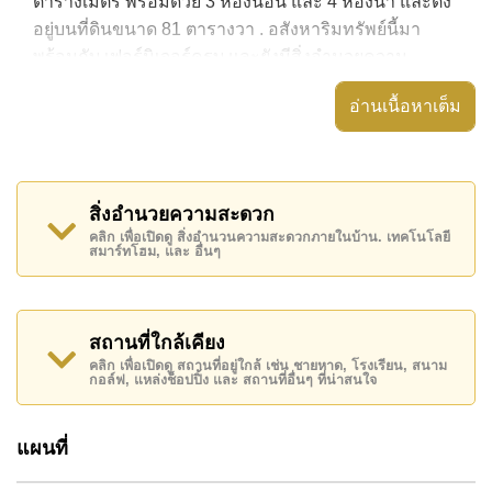
ตารางเมตร พร้อมด้วย 3 ห้องนอน และ 4 ห้องน้ำ และตั้ง
อยู่บนที่ดินขนาด 81 ตารางวา . อสังหาริมทรัพย์นี้มา
พร้อมกับ เฟอร์นิเจอร์ครบ และยังมีสิ่งอำนวยความ
สะดวก ได้แก่ สวนส่วนตัว, อ่างอาบน้ำ/จากุซซี่, ดาดฟ้า,
อ่านเนื้อหาเต็ม
อสังหาริมทรัพย์นี้สามารถใช้ สระว่ายน้ำ ส่วนกลาง ได้
Nirvana Beyond @ Beach Pattaya มีสิ่งอำนวยความ
สะดวกส่วนกลาง ได้แก่
สิ่งอำนวยความสะดวก
สถานที่สำคัญใกล้ Nirvana Beyond @ Beach Pattaya
คลิก เพื่อเปิดดู สิ่งอำนวนความสะดวกภายในบ้าน. เทคโนโลยี
สมาร์ทโฮม, และ อื่นๆ
ได้แก่: เดินทางไปชายหาดได้ง่าย, บิ๊กซีพัทยาใต้ , หาด
บ้านอำเภอ, ตลาดน้ำสี่ภาคพัทยา , ฟีนิกซ์ โกลด์, ชีจันทร์
กอล์ฟ รีสอร์ท , รพ.กรุงเทพพัทยา, รพ.กรุงเทพจอมเทียน
สถานที่ใกล้เคียง
อสังหาริมทรัพย์นี้มีไว้สำหรับขายในราคา ฿ 22,900,000
คลิก เพื่อเปิดดู สถานที่อยู่ใกล้ เช่น ชายหาด, โรงเรียน, สนาม
บาท
กอล์ฟ, แหล่งช็อปปิ้ง และ สถานที่อื่นๆ ที่น่าสนใจ
โฉนดที่ดินของอสังหาริมทรัพย์นี้อยู่ภายใต้กรรมสิทธิ์ ชื่อ
ไทย
โดยมี ค่าโอนคนละครึ่ง
แผนที่
ค้นพบโอกาสในการทำให้ที่อยู่อาศัยนี้เป็นบ้านในฝันของ