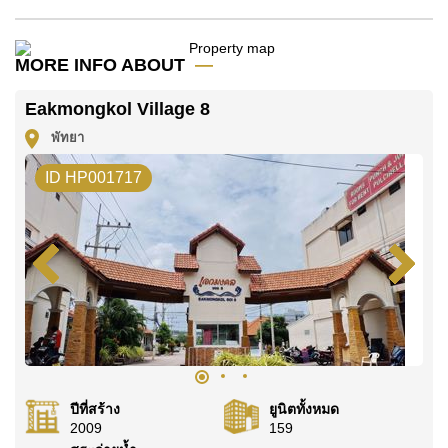
มัดจำ 2 เดือน
ก่อนเข้าอยู่อาศัย
ค้นพบโอกาสในการทำให้ที่อยู่อาศัยนี้เป็นบ้านในฝันของ
MORE INFO ABOUT
คุณ!
ติดต่อ Cornerstone Real Estate โทร +6638411250
Eakmongkol Village 8
หรือ อีเมล
info@cornerstone.co.th
พัทยา
WhatsApp ของสำนักงาน:
+66807945904
และ LINE:
ID HP001717
@cornerstonepattaya
ปีที่สร้าง
ยูนิตทั้งหมด
2009
159