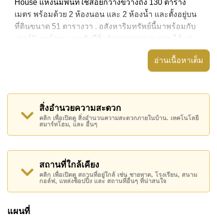
House แห่งนี้มีพื้นที่ใช้สอยกว้างขวางถึง 130 ตาราง
เมตร พร้อมด้วย 2 ห้องนอน และ 2 ห้องน้ำ และตั้งอยู่บน
ที่ดินขนาด 51 ตารางวา . อสังหาริมทรัพย์นี้มาพร้อมกับ
เฟอร์นิเจอร์ครบ และยังมีสิ่งอำนวยความสะดวก ได้แก่
สวนส่วนตัว, ระบบสัญญาณนิรภัย, กล้องวงจรปิด,
อ่านเนื้อหาเต็ม
อสังหาริมทรัพย์นี้สามารถใช้ สระว่ายน้ำ ส่วนกลาง ได้
Eakmongkol Village 8 มีสิ่งอำนวยความสะดวกส่วน
กลาง ได้แก่ รักษาความปลอดภัย 24 ชั่วโมง, ทางเข้ามีไม้
สิ่งอำนวยความสะดวก
กั้น
คลิก เพื่อเปิดดู สิ่งอำนวนความสะดวกภายในบ้าน. เทคโนโลยี
สมาร์ทโฮม, และ อื่นๆ
สถานที่สำคัญใกล้ Eakmongkol Village 8 ได้แก่: บิ๊กซี
พัทยาใต้, ฟู้ดมาร์ท , พัทยาปาร์ค, ถนนคนเดิน , เอเชีย 9
หลุม กอล์ฟ , รพ.กรุงเทพพัทยา, รพ.กรุงเทพจอมเทียน
สถานที่ใกล้เคียง
อสังหาริมทรัพย์นี้เปิดให้เช่าระยะยาวในราคา ฿ 18,000
คลิก เพื่อเปิดดู สถานที่อยู่ใกล้ เช่น ชายหาด, โรงเรียน, สนาม
บาทต่อเดือน
กอล์ฟ, แหล่งช็อปปิ้ง และ สถานที่อื่นๆ ที่น่าสนใจ
โปรดทราบว่าราคาค่าเช่าที่ Cornerstone Real Estate
โฆษณาเป็นราคาสำหรับสัญญาเช่า 1 ปี และต้องวางเงิน
แผนที่