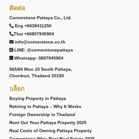
ติดต่อ
Cornerstone Pattaya Co., Ltd
Eng +6638411250
Thai +66807945904
info@cornerstone.co.th
LINE: @cornerstonepattaya
Whatsapp: 0807945904
565/60 Moo 10 South Pattaya,
Chonburi, Thailand 20150
บล็อก
Buying Property in Pattaya
Retiring in Pattaya – Why It Works
Foreign Ownership in Thailand
Rent Out Your Pattaya Property 2025
Real Costs of Owning Pattaya Property
Cornerstone Wins Best Real Estate 2025