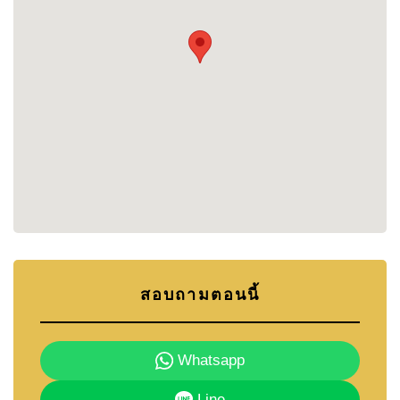
ติดต่อ Cornerstone Real Estate
📞 โทร: +66 (0)38 411 250
📧 อีเมล:
info@cornerstone.co.th
📱 WhatsApp: +66 (0)80 794 5904
🟩 LINE ID: @cornerstonepattaya
สอบถามตอนนี้
Whatsapp
Line