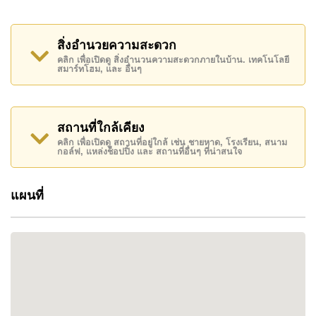
ทางได้สะดวกทั้งไปยังถนนสุขุมวิท ถนนเทพประสิทธิ์ และ
แหล่งช้อปปิ้งขนาดใหญ่ เช่น Big C พัทยาใต้ และ Makro
รวมถึงใกล้ชายหาดจอมเทียน หาดพัทยา และถนนคนเดิน
สิ่งอำนวยความสะดวก
คลิก เพื่อเปิดดู สิ่งอำนวนความสะดวกภายในบ้าน. เทคโนโลยี
สมาร์ทโฮม, และ อื่นๆ
สิ่งอำนวยความสะดวก
หมู่บ้านมีถนนภายในกว้างขวาง สวนหย่อม และระบบ
รักษาความปลอดภัยตลอด 24 ชั่วโมง เหมาะกับ
สถานที่ใกล้เคียง
ครอบครัวหรือผู้ที่ต้องการใช้ชีวิตในสภาพแวดล้อมที่
คลิก เพื่อเปิดดู สถานที่อยู่ใกล้ เช่น ชายหาด, โรงเรียน, สนาม
กอล์ฟ, แหล่งช็อปปิ้ง และ สถานที่อื่นๆ ที่น่าสนใจ
ปลอดภัยและสงบ
แผนที่
ภาพรวมโครงการ
Eakmongkol Village 8 ก่อสร้างแล้วเสร็จในปี พ.ศ. 2552
รวมทั้งหมด 159 หลังคาเรือน เป็นโครงการที่อยู่ในชุมชน
ปิด เหมาะสำหรับผู้ที่กำลังมองหาบ้านพักในเขตเมือง
พัทยา