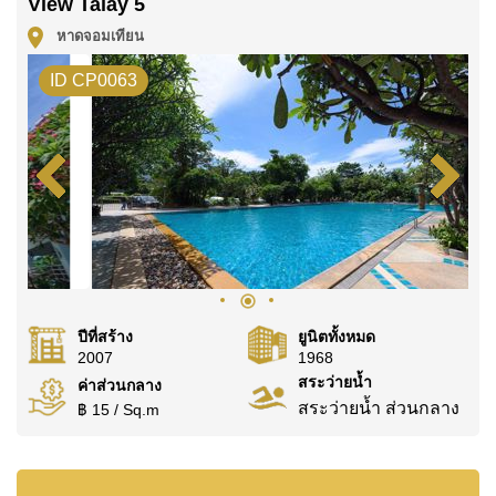
View Talay 5
ต่างชาติ โดยมี ค่าโอนคนละครึ่ง
หาดจอมเทียน
ค้นพบโอกาสในการทำให้ที่อยู่อาศัยนี้เป็นบ้านในฝันของ
คุณ!
ID CP0063
ติดต่อ Cornerstone Real Estate โทร +6638411250
หรือ อีเมล
info@cornerstone.co.th
WhatsApp ของสำนักงาน:
+66807945904
และ LINE:
@cornerstonepattaya
ปีที่สร้าง
ยูนิตทั้งหมด
2007
1968
สระว่ายน้ำ
ค่าส่วนกลาง
สระว่ายน้ำ ส่วนกลาง
฿ 15 / Sq.m