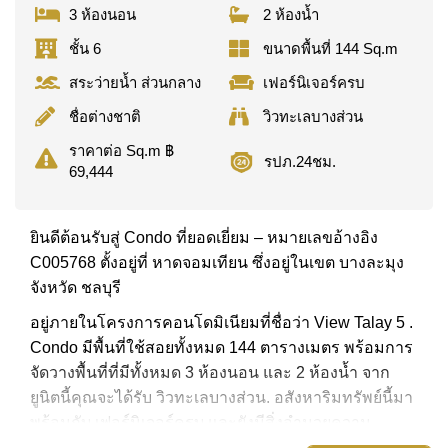
3 ห้องนอน
2 ห้องน้ำ
ชั้น 6
ขนาดพื้นที่ 144 Sq.m
สระว่ายน้ำ ส่วนกลาง
เฟอร์นิเจอร์ครบ
ชื่อต่างชาติ
วิวทะเลบางส่วน
ราคาต่อ Sq.m ฿
รปภ.24ชม.
69,444
ยินดีต้อนรับสู่ Condo ที่ยอดเยี่ยม – หมายเลขอ้างอิง
C005768 ตั้งอยู่ที่ หาดจอมเทียน ซึ่งอยู่ในเขต บางละมุง
จังหวัด ชลบุรี
อยู่ภายในโครงการคอนโดมิเนียมที่ชื่อว่า View Talay 5 .
Condo มีพื้นที่ใช้สอยทั้งหมด 144 ตารางเมตร พร้อมการ
จัดวางพื้นที่ที่มีทั้งหมด 3 ห้องนอน และ 2 ห้องน้ำ จาก
ยูนิตนี้คุณจะได้รับ วิวทะเลบางส่วน. อสังหาริมทรัพย์นี้มา
พร้อมกับ เฟอร์นิเจอร์ครบ และยังมีสิ่งอำนวยความ
สะดวก ได้แก่ ห้องหัวมุม, มีระเบียง, เครื่องปรับอากาศ