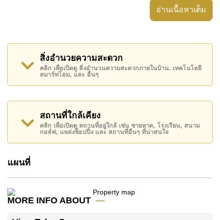
อ่านเนื้อหาเต็ม
ครบ,
อสังหาริมทรัพย์นี้สามารถใช้ สระว่ายน้ำ ส่วนกลาง ได้
View Talay 5 มีสิ่งอำนวยความสะดวกส่วนกลาง ได้แก่
สิ่งอำนวยความสะดวก
รปภ.24ชม.
คลิก เพื่อเปิดดู สิ่งอำนวนความสะดวกภายในบ้าน. เทคโนโลยี
สมาร์ทโฮม, และ อื่นๆ
สถานที่สำคัญใกล้ View Talay 5 ได้แก่: ติดชายหาด, ใกล้
กับสปา & ซาวน่า , ตลาดน้ำสี่ภาคพัทยา, อันเดอร์วอเตอร์
เวิลด์ , เอเชีย 9 หลุม กอล์ฟ , รพ.กรุงเทพจอมเทียน, โรง
พยาบาลเมืองพัทยา
สถานที่ใกล้เคียง
คลิก เพื่อเปิดดู สถานที่อยู่ใกล้ เช่น ชายหาด, โรงเรียน, สนาม
อสังหาริมทรัพย์นี้มีไว้สำหรับขายในราคา ฿ 10,000,000
กอล์ฟ, แหล่งช็อปปิ้ง และ สถานที่อื่นๆ ที่น่าสนใจ
บาท คิดเป็น ฿ 69,444 บาทต่อตารางเมตร และยังมีให้เช่า
ในราคา ฿ 55,000 บาท
แผนที่
โปรดทราบว่าราคาค่าเช่าที่ Cornerstone Real Estate
โฆษณาเป็นราคาสำหรับสัญญาเช่า 1 ปี และต้องวางเงิน
มัดจำ 2 เดือน
ก่อนเข้าอยู่อาศัย
MORE INFO ABOUT
โฉนดที่ดินของอสังหาริมทรัพย์นี้อยู่ภายใต้กรรมสิทธิ์ ชื่อ