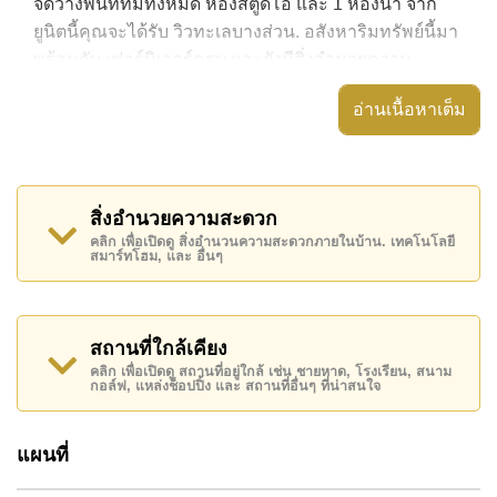
จัดวางพื้นที่ที่มีทั้งหมด ห้องสตูดิโอ้ และ 1 ห้องน้ำ จาก
ยูนิตนี้คุณจะได้รับ วิวทะเลบางส่วน. อสังหาริมทรัพย์นี้มา
พร้อมกับ เฟอร์นิเจอร์ครบ และยังมีสิ่งอำนวยความ
สะดวก ได้แก่ มีระเบียง, เครื่องปรับอากาศครบ,
อ่านเนื้อหาเต็ม
อสังหาริมทรัพย์นี้สามารถใช้ สระว่ายน้ำ ส่วนกลาง ได้
View Talay 5 มีสิ่งอำนวยความสะดวกส่วนกลาง ได้แก่
รปภ.24ชม.
สิ่งอำนวยความสะดวก
สถานที่สำคัญใกล้ View Talay 5 ได้แก่: ติดชายหาด, ใกล้
คลิก เพื่อเปิดดู สิ่งอำนวนความสะดวกภายในบ้าน. เทคโนโลยี
สมาร์ทโฮม, และ อื่นๆ
กับสปา & ซาวน่า , ตลาดน้ำสี่ภาคพัทยา, อันเดอร์วอเตอร์
เวิลด์ , เอเชีย 9 หลุม กอล์ฟ , รพ.กรุงเทพจอมเทียน, โรง
พยาบาลเมืองพัทยา
สถานที่ใกล้เคียง
อสังหาริมทรัพย์นี้มีไว้สำหรับขายในราคา ฿ 2,950,000
คลิก เพื่อเปิดดู สถานที่อยู่ใกล้ เช่น ชายหาด, โรงเรียน, สนาม
บาท คิดเป็น ฿ 61,458 บาทต่อตารางเมตร
กอล์ฟ, แหล่งช็อปปิ้ง และ สถานที่อื่นๆ ที่น่าสนใจ
โฉนดที่ดินของอสังหาริมทรัพย์นี้อยู่ภายใต้กรรมสิทธิ์ ชื่อ
บริษัท โดยมี ค่าโอนคนละครึ่ง
แผนที่
ค้นพบโอกาสในการทำให้ที่อยู่อาศัยนี้เป็นบ้านในฝันของ