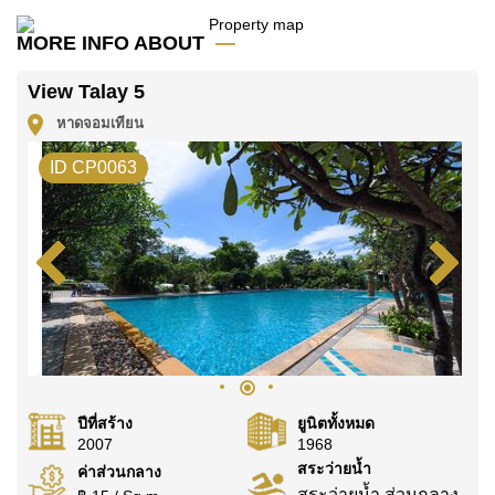
คุณ!
MORE INFO ABOUT
ติดต่อ Cornerstone Real Estate โทร +6638411250
หรือ อีเมล
info@cornerstone.co.th
View Talay 5
WhatsApp ของสำนักงาน:
+66807945904
และ LINE:
หาดจอมเทียน
@cornerstonepattaya
ID CP0063
ปีที่สร้าง
ยูนิตทั้งหมด
2007
1968
สระว่ายน้ำ
ค่าส่วนกลาง
สระว่ายน้ำ ส่วนกลาง