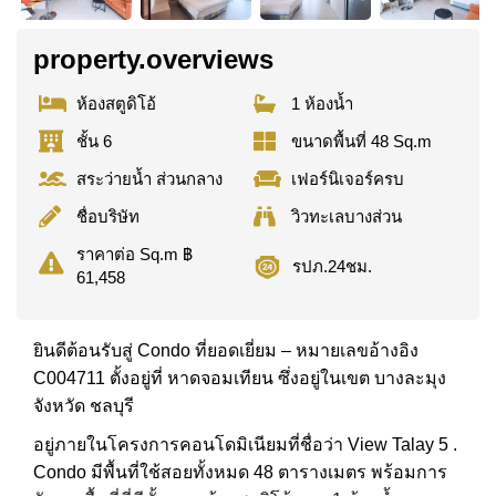
property.overviews
ห้องสตูดิโอ้
1 ห้องน้ำ
ชั้น 6
ขนาดพื้นที่ 48 Sq.m
สระว่ายน้ำ ส่วนกลาง
เฟอร์นิเจอร์ครบ
ชื่อบริษัท
วิวทะเลบางส่วน
ราคาต่อ Sq.m ฿
รปภ.24ชม.
61,458
ยินดีต้อนรับสู่ Condo ที่ยอดเยี่ยม – หมายเลขอ้างอิง
C004711 ตั้งอยู่ที่ หาดจอมเทียน ซึ่งอยู่ในเขต บางละมุง
จังหวัด ชลบุรี
อยู่ภายในโครงการคอนโดมิเนียมที่ชื่อว่า View Talay 5 .
Condo มีพื้นที่ใช้สอยทั้งหมด 48 ตารางเมตร พร้อมการ