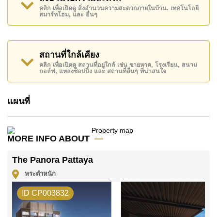
คลิก เพื่อเปิดดู สิ่งอำนวนความสะดวกภายในบ้าน. เทคโนโลยี
ห้องอบไอน้ำ, ห้องสมุด
สมาร์ทโฮม, และ อื่นๆ
สถานที่สำคัญใกล้ The Panora Pattaya ได้แก่: เดินทาง
ไปชายหาดได้ง่าย, ไกล้เคียงรถประจำทาง , หาดพัทยา,
หาดจอมเทียน , เอเชีย 9 หลุม กอล์ฟ , โรงพยาบาลเมือง
สถานที่ใกล้เคียง
พัทยา, รพ.กรุงเทพจอมเทียน
คลิก เพื่อเปิดดู สถานที่อยู่ใกล้ เช่น ชายหาด, โรงเรียน, สนาม
กอล์ฟ, แหล่งช็อปปิ้ง และ สถานที่อื่นๆ ที่น่าสนใจ
อสังหาริมทรัพย์นี้เปิดให้เช่าระยะยาวในราคา ฿ 22,000
บาทต่อเดือน
แผนที่
โปรดทราบว่าราคาค่าเช่าที่ Cornerstone Real Estate
โฆษณาเป็นราคาสำหรับสัญญาเช่า 1 ปี และต้องวางเงิน
มัดจำ 2 เดือน
ก่อนเข้าอยู่อาศัย
MORE INFO ABOUT
ค้นพบโอกาสในการทำให้ที่อยู่อาศัยนี้เป็นบ้านในฝันของ
The Panora Pattaya
คุณ!
พระตำหนัก
ติดต่อ Cornerstone Real Estate โทร +6638411250
หรือ อีเมล
info@cornerstone.co.th
ID CP003832
WhatsApp ของสำนักงาน:
+66807945904
และ LINE: