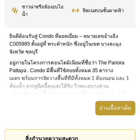
ซาวน่าหรือห้องอบไอ
ฟิตเนสบนชั้นดาดฟ้า
น้ำ
ยินดีต้อนรับสู่ Condo ที่ยอดเยี่ยม – หมายเลขอ้างอิง
C005985 ตั้งอยู่ที่ พระตำหนัก ซึ่งอยู่ในเขต บางละมุง
จังหวัด ชลบุรี
อยู่ภายในโครงการคอนโดมิเนียมที่ชื่อว่า The Panora
Pattaya . Condo มีพื้นที่ใช้สอยทั้งหมด 35 ตาราง
เมตร พร้อมการจัดวางพื้นที่ที่มีทั้งหมด 1 ห้องนอน และ 1
ห้องน้ำ จากยูนิตนี้คุณจะได้รับ วิวทะเลบางส่วน.
อสังหาริมทรัพย์นี้มาพร้อมกับ เฟอร์นิเจอร์ครบ และยังมี
สิ่งอำนวยความสะดวก ได้แก่ มีระเบียง, เครื่องปรับ
อ่านเนื้อหาเต็ม
อากาศครบ,
อสังหาริมทรัพย์นี้สามารถใช้ สระว่ายน้ำ ส่วนกลาง ได้
The Panora Pattaya มีสิ่งอำนวยความสะดวกส่วนกลาง
สิ่งอำนวยความสะดวก
ได้แก่ ฟิตเนสบนชั้นดาดฟ้า, สกายเทอร์เรซ, ซาวน่าหรือ