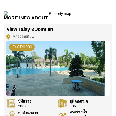
มัดจำ 2 เดือน
ก่อนเข้าอยู่อาศัย
โฉนดที่ดินของอสังหาริมทรัพย์นี้อยู่ภายใต้กรรมสิทธิ์ ชื่อ
MORE INFO ABOUT
ต่างชาติ โดยมี ค่าโอนคนละครึ่ง
ค้นพบโอกาสในการทำให้ที่อยู่อาศัยนี้เป็นบ้านในฝันของ
View Talay 8 Jomtien
คุณ!
หาดจอมเทียน
ติดต่อ Cornerstone Real Estate โทร +6638411250
ID CP0200
หรือ อีเมล
info@cornerstone.co.th
WhatsApp ของสำนักงาน:
+66807945904
และ LINE:
@cornerstonepattaya
ปีที่สร้าง
ยูนิตทั้งหมด
2007
986
สระว่ายน้ำ
ค่าส่วนกลาง