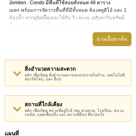
Jomtien . Condo มีพื้นที่ใช้สอยทั้งหมด 48 ตาราง
เมตร พร้อมการจัดวางพื้นที่ที่มีทั้งหมด ห้องสตูดิโอ้ และ 1
ห้องน้ำ จากยูนิตนี้คุณจะได้รับ วิว ทะเล. อสังหาริมทรัพย์
นี้มาพร้อมกับ เฟอร์นิเจอร์ครบ และยังมีสิ่งอำนวยความ
สะดวก ได้แก่ มีระเบียง, เครื่องปรับอากาศครบ,
อ่านเนื้อหาเต็ม
อสังหาริมทรัพย์นี้สามารถใช้ สระว่ายน้ำ ส่วนกลาง ได้
View Talay 8 Jomtien มีสิ่งอำนวยความสะดวกส่วนกลาง
ได้แก่ ฟิสเนส, รปภ.24ชม.
สิ่งอำนวยความสะดวก
สถานที่สำคัญใกล้ View Talay 8 Jomtien ได้แก่: ติด
คลิก เพื่อเปิดดู สิ่งอำนวนความสะดวกภายในบ้าน. เทคโนโลยี
สมาร์ทโฮม, และ อื่นๆ
ชายหาด, แม็คโคร , หาดจอมเทียน, บันจี้จัมพ์ , ,
รพ.กรุงเทพจอมเทียน
อสังหาริมทรัพย์นี้มีไว้สำหรับขายในราคา ฿ 3,350,000
สถานที่ใกล้เคียง
บาท คิดเป็น ฿ 69,792 บาทต่อตารางเมตร และยังมีให้เช่า
คลิก เพื่อเปิดดู สถานที่อยู่ใกล้ เช่น ชายหาด, โรงเรียน, สนาม
ในราคา ฿ 19,000 บาท
กอล์ฟ, แหล่งช็อปปิ้ง และ สถานที่อื่นๆ ที่น่าสนใจ
โปรดทราบว่าราคาค่าเช่าที่ Cornerstone Real Estate
โฆษณาเป็นราคาสำหรับสัญญาเช่า 1 ปี และต้องวางเงิน
แผนที่