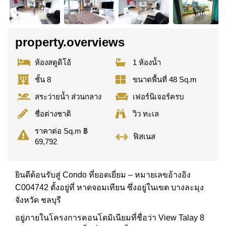
property.overviews
ห้องสตูดิโอ้
1 ห้องน้ำ
ชั้น 8
ขนาดพื้นที่ 48 Sq.m
สระว่ายน้ำ ส่วนกลาง
เฟอร์นิเจอร์ครบ
ชื่อต่างชาติ
วิว ทะเล
ราคาต่อ Sq.m ฿
ฟิสเนส
69,792
ยินดีต้อนรับสู่ Condo ที่ยอดเยี่ยม – หมายเลขอ้างอิง
C004742 ตั้งอยู่ที่ หาดจอมเทียน ซึ่งอยู่ในเขต บางละมุง
จังหวัด ชลบุรี
อยู่ภายในโครงการคอนโดมิเนียมที่ชื่อว่า View Talay 8