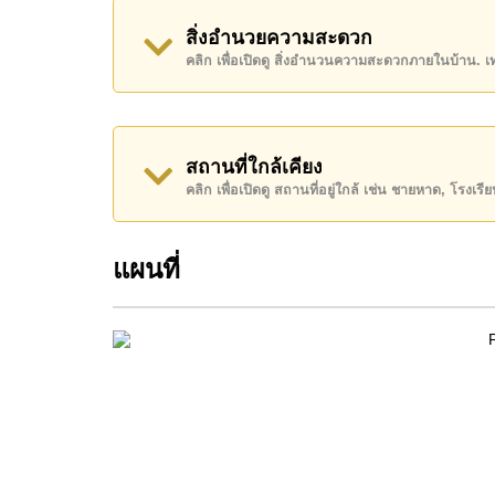
สิ่งอำนวยความสะดวก
โปรดทราบว่าราคาค่าเช่าที่ Cornerstone Real E
คลิก เพื่อเปิดดู สิ่งอำนวนความสะดวกภายในบ้าน. 
เงินมัดจำ 2 เดือน
ก่อนเข้าอยู่อาศัย
โฉนดที่ดินของอสังหาริมทรัพย์นี้อยู่ภายใต้กรรมสิทธ
ค้นพบโอกาสในการทำให้ที่อยู่อาศัยนี้เป็นบ้านในฝ
สถานที่ใกล้เคียง
ติดต่อ Cornerstone Real Estate โทร +66384112
คลิก เพื่อเปิดดู สถานที่อยู่ใกล้ เช่น ชายหาด, โรงเร
WhatsApp ของสำนักงาน:
+66807945904
และ L
แผนที่