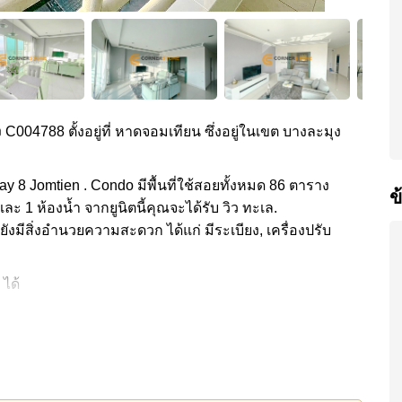
ง C004788 ตั้งอยู่ที่ หาดจอมเทียน ซึ่งอยู่ในเขต บางละมุง
y 8 Jomtien . Condo มีพื้นที่ใช้สอยทั้งหมด 86 ตาราง
ข
ละ 1 ห้องน้ำ จากยูนิตนี้คุณจะได้รับ วิว ทะเล.
ยังมีสิ่งอำนวยความสะดวก ได้แก่ มีระเบียง, เครื่องปรับ
 ได้
กลาง ได้แก่ ฟิสเนส, รปภ.24ชม.
ชายหาด, แม็คโคร , หาดจอมเทียน, บันจี้จัมพ์ , ,
5,000 บาทต่อเดือน