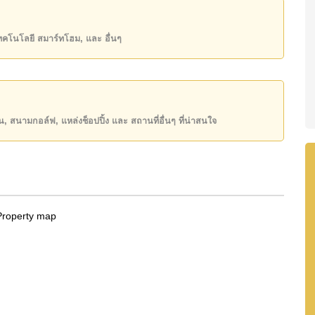
state โฆษณาเป็นราคาสำหรับสัญญาเช่า 1 ปี และต้องวาง
เทคโนโลยี สมาร์ทโฮม, และ อื่นๆ
ิ์ ชื่อไทย
ันของคุณ!
50 หรือ อีเมล
info@cornerstone.co.th
ียน, สนามกอล์ฟ, แหล่งช็อปปิ้ง และ สถานที่อื่นๆ ที่น่าสนใจ
INE: @cornerstonepattaya