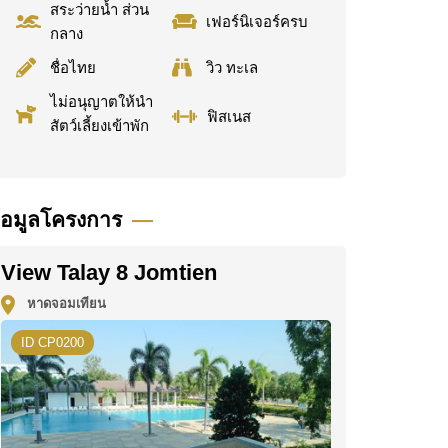
สระว่ายน้ำ ส่วน
เฟอร์นิเจอร์ครบ
กลาง
ชื่อไทย
วิว ทะเล
ไม่อนุญาตให้นำ
ฟิสเนส
สัตว์เลี้ยงเข้าพัก
้อมูลโครงการ
View Talay 8 Jomtien
หาดจอมเทียน
ID CP0200