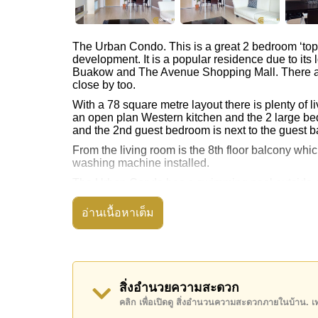
The Urban Condo. This is a great 2 bedroom ‘top f
development. It is a popular residence due to its
Buakow and The Avenue Shopping Mall. There are
close by too.
With a 78 square metre layout there is plenty of 
an open plan Western kitchen and the 2 large b
and the 2nd guest bedroom is next to the guest 
From the living room is the 8th floor balcony whi
washing machine installed.
The Urban Condo has a swimming pool outside eac
underground car parking below each building.
อ่านเนื้อหาเต็ม
Available for rent on a long term 12-month basis 
Send us an Email or contact the office for more d
or Email:
info@cornerstone.co.th
สิ่งอำนวยความสะดวก
คลิก เพื่อเปิดดู สิ่งอำนวนความสะดวกภายในบ้าน. 