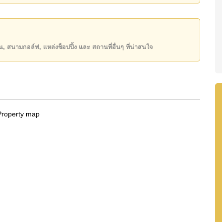
ียน, สนามกอล์ฟ, แหล่งช็อปปิ้ง และ สถานที่อื่นๆ ที่น่าสนใจ