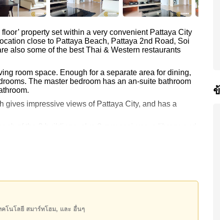
loor’ property set within a very convenient Pattaya City
 location close to Pattaya Beach, Pattaya 2nd Road, Soi
 also some of the best Thai & Western restaurants
living room space. Enough for a separate area for dining,
edrooms. The master bedroom has an an-suite bathroom
ข
bathroom.
ch gives impressive views of Pattaya City, and has a
h of the 3 buildings, plus 2 gymnasiums, a library, and
with a 2-month security deposit.
etails, or to arrange a viewing – Tel: +6638411250
เทคโนโลยี สมาร์ทโฮม, และ อื่นๆ