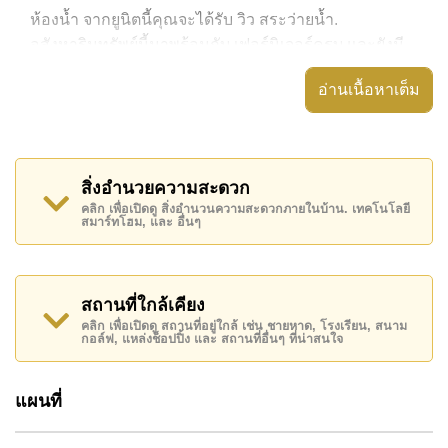
ห้องน้ำ จากยูนิตนี้คุณจะได้รับ วิว สระว่ายน้ำ.
อสังหาริมทรัพย์นี้มาพร้อมกับ เฟอร์นิเจอร์ครบ และยังมี
สิ่งอำนวยความสะดวก ได้แก่ เครื่องปรับอากาศครบ, มี
อ่านเนื้อหาเต็ม
ระเบียง,
อสังหาริมทรัพย์นี้สามารถใช้ สระว่ายน้ำ ส่วนกลาง ได้
Club Royal Wongamat มีสิ่งอำนวยความสะดวกส่วน
สิ่งอำนวยความสะดวก
กลาง ได้แก่ ฟิสเนส, ซาวน่าหรือห้องอบไอน้ำ, ห้องสมุด,
คลิก เพื่อเปิดดู สิ่งอำนวนความสะดวกภายในบ้าน. เทคโนโลยี
สวนส่วนกลาง
สมาร์ทโฮม, และ อื่นๆ
สถานที่สำคัญใกล้ Club Royal Wongamat ได้แก่: ติด
ชายหาด , อาร์ท อิน พาราไดซ์, The Sanctuary of Truth
Temple , , รพ.กรุงเทพพัทยา, โรงพยาบาลบางละมุง
สถานที่ใกล้เคียง
คลิก เพื่อเปิดดู สถานที่อยู่ใกล้ เช่น ชายหาด, โรงเรียน, สนาม
อสังหาริมทรัพย์นี้มีไว้สำหรับขายในราคา ฿ 3,478,000
กอล์ฟ, แหล่งช็อปปิ้ง และ สถานที่อื่นๆ ที่น่าสนใจ
บาท คิดเป็น ฿ 50,406 บาทต่อตารางเมตร และยังมีให้เช่า
ในราคา ฿ 20,000 บาท
แผนที่
โปรดทราบว่าราคาค่าเช่าที่ Cornerstone Real Estate
โฆษณาเป็นราคาสำหรับสัญญาเช่า 1 ปี และต้องวางเงิน