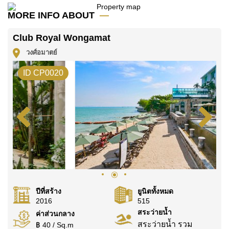
มัดจำ 2 เดือน
ก่อนเข้าอยู่อาศัย
MORE INFO ABOUT
โฉนดที่ดินของอสังหาริมทรัพย์นี้อยู่ภายใต้กรรมสิทธิ์ ชื่อ
Club Royal Wongamat
ไทย โดยมี ค่าโอนคนละครึ่ง
วงศ์อมาตย์
ค้นพบโอกาสในการทำให้ที่อยู่อาศัยนี้เป็นบ้านในฝันของ
คุณ!
ID CP0020
ติดต่อ Cornerstone Real Estate โทร +6638411250
หรือ อีเมล
info@cornerstone.co.th
WhatsApp ของสำนักงาน:
+66807945904
และ LINE:
@cornerstonepattaya
ปีที่สร้าง
ยูนิตทั้งหมด
2016
515
สระว่ายน้ำ
ค่าส่วนกลาง
สระว่ายน้ำ รวม
฿ 40 / Sq.m