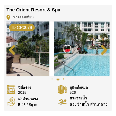
ติดต่อ Cornerstone Real Estate โทร +6638411250
หรือ อีเมล
info@cornerstone.co.th
The Orient Resort & Spa
WhatsApp ของสำนักงาน:
+66807945904
และ LINE:
หาดจอมเทียน
@cornerstonepattaya
ID CP0079
ปีที่สร้าง
ยูนิตทั้งหมด
2015
526
สระว่ายน้ำ
ค่าส่วนกลาง
สระว่ายน้ำ ส่วนกลาง
฿ 45 / Sq.m