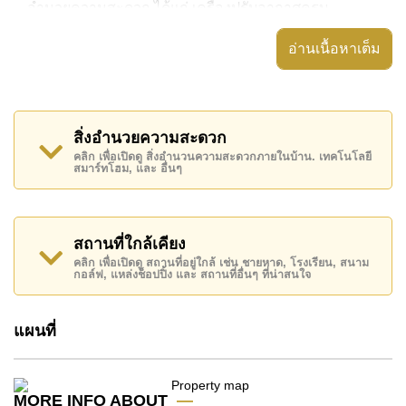
อำนวยความสะดวก ได้แก่ เครื่องปรับอากาศครบ,
อสังหาริมทรัพย์นี้สามารถใช้ สระว่ายน้ำ ส่วนกลาง ได้
อ่านเนื้อหาเต็ม
The Orient Resort & Spa มีสิ่งอำนวยความสะดวกส่วน
กลาง ได้แก่ ฟิสเนส, รปภ.24ชม.
สถานที่สำคัญใกล้ The Orient Resort & Spa ได้แก่: เดิน
สิ่งอำนวยความสะดวก
ทางไปชายหาดได้ง่าย, ใกล้ทางด่วนมอเตอร์เวย์หรือ
คลิก เพื่อเปิดดู สิ่งอำนวนความสะดวกภายในบ้าน. เทคโนโลยี
สมาร์ทโฮม, และ อื่นๆ
ทางหลวง , ตลาดน้ำสี่ภาคพัทยา, อันเดอร์วอเตอร์ เวิลด์ ,
เอเชีย 9 หลุม กอล์ฟ, ฟีนิกซ์ โกลด์ , รพ.กรุงเทพจอมเทียน
อสังหาริมทรัพย์นี้เปิดให้เช่าระยะยาวในราคา ฿ 13,000
สถานที่ใกล้เคียง
บาทต่อเดือน
คลิก เพื่อเปิดดู สถานที่อยู่ใกล้ เช่น ชายหาด, โรงเรียน, สนาม
กอล์ฟ, แหล่งช็อปปิ้ง และ สถานที่อื่นๆ ที่น่าสนใจ
โปรดทราบว่าราคาค่าเช่าที่ Cornerstone Real Estate
โฆษณาเป็นราคาสำหรับสัญญาเช่า 1 ปี และต้องวางเงิน
มัดจำ 2 เดือน
ก่อนเข้าอยู่อาศัย
แผนที่
ค้นพบโอกาสในการทำให้ที่อยู่อาศัยนี้เป็นบ้านในฝันของ
คุณ!
MORE INFO ABOUT