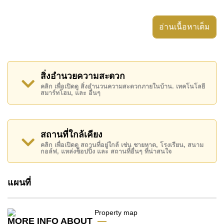
ปาร์ค รุ่งเรือง มีสิ่งอำนวยความสะดวกส่วนกลาง ได้แก่
รักษาความปลอดภัย 24 ชั่วโมง
อ่านเนื้อหาเต็ม
สถานที่สำคัญใกล้ ปาร์ค รุ่งเรือง ได้แก่: ใกล้ทางด่วน
มอเตอร์เวย์หรือทางหลวง , ตลาดน้ำสี่ภาคพัทยา, พัทยา
ปาร์ค , สยามคันทรีคลับ (สนามเก่า ไร่ ริมน้ำ และโรลลิ่ง
สิ่งอำนวยความสะดวก
ฮิลส์) , รพ.กรุงเทพจอมเทียน, โรงพยาบาลเมืองพัทยา
คลิก เพื่อเปิดดู สิ่งอำนวนความสะดวกภายในบ้าน. เทคโนโลยี
สมาร์ทโฮม, และ อื่นๆ
อสังหาริมทรัพย์นี้มีไว้สำหรับขายในราคา ฿ 3,600,000
บาท
โฉนดที่ดินของอสังหาริมทรัพย์นี้อยู่ภายใต้กรรมสิทธิ์ ชื่อ
สถานที่ใกล้เคียง
บริษัท
คลิก เพื่อเปิดดู สถานที่อยู่ใกล้ เช่น ชายหาด, โรงเรียน, สนาม
กอล์ฟ, แหล่งช็อปปิ้ง และ สถานที่อื่นๆ ที่น่าสนใจ
ค้นพบโอกาสในการทำให้ที่อยู่อาศัยนี้เป็นบ้านในฝันของ
คุณ!
แผนที่
ติดต่อ Cornerstone Real Estate โทร +6638411250
หรือ อีเมล
info@cornerstone.co.th
WhatsApp ของสำนักงาน:
+66807945904
และ LINE:
MORE INFO ABOUT