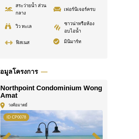
สระว่ายน้ำ ส่วน
เฟอร์นิเจอร์ครบ
กลาง
ซาวน่าหรือห้อง
วิว ทะเล
อบไอน้ำ
มินิมาร์ท
ฟิสเนส
้อมูลโครงการ
Northpoint Condominium Wong
Amat
วงศ์อมาตย์
ID CP0078