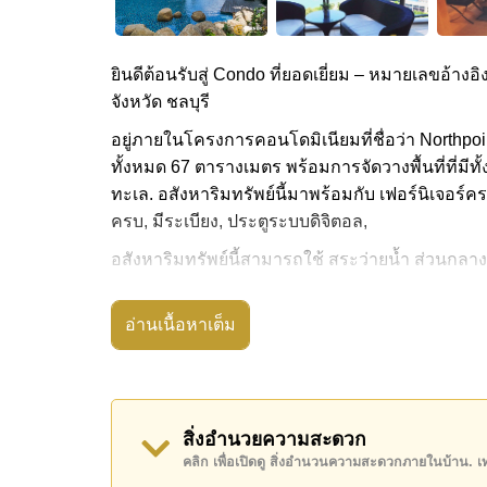
ยินดีต้อนรับสู่ Condo ที่ยอดเยี่ยม – หมายเลขอ้างอิง
จังหวัด ชลบุรี
อยู่ภายในโครงการคอนโดมิเนียมที่ชื่อว่า Northpo
ทั้งหมด 67 ตารางเมตร พร้อมการจัดวางพื้นที่ที่มีทั
ทะเล. อสังหาริมทรัพย์นี้มาพร้อมกับ เฟอร์นิเจอร์
ครบ, มีระเบียง, ประตูระบบดิจิตอล,
อสังหาริมทรัพย์นี้สามารถใช้ สระว่ายน้ำ ส่วนกลาง
Northpoint Condominium Wong Amat มีสิ่งอำนวย
หรือห้องอบไอน้ำ, ห้องสมุด
อ่านเนื้อหาเต็ม
สถานที่สำคัญใกล้ Northpoint Condominium Wong 
อิน พาราไดซ์, The Sanctuary of Truth Temple , 
อสังหาริมทรัพย์นี้เปิดให้เช่าระยะยาวในราคา ฿ 3
สิ่งอำนวยความสะดวก
คลิก เพื่อเปิดดู สิ่งอำนวนความสะดวกภายในบ้าน. 
โปรดทราบว่าราคาค่าเช่าที่ Cornerstone Real E