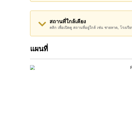
เงินมัดจำ 2 เดือน
ก่อนเข้าอยู่อาศัย
ค้นพบโอกาสในการทำให้ที่อยู่อาศัยนี้เป็นบ้านในฝ
สถานที่ใกล้เคียง
ติดต่อ Cornerstone Real Estate โทร +66384112
คลิก เพื่อเปิดดู สถานที่อยู่ใกล้ เช่น ชายหาด, โรงเร
WhatsApp ของสำนักงาน:
+66807945904
และ L
แผนที่