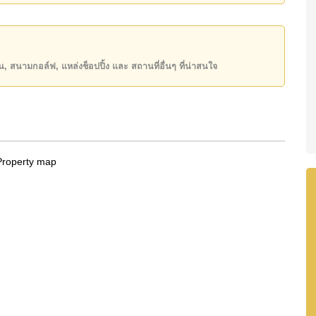
ันของคุณ!
50 หรือ อีเมล
info@cornerstone.co.th
ียน, สนามกอล์ฟ, แหล่งช็อปปิ้ง และ สถานที่อื่นๆ ที่น่าสนใจ
INE: @cornerstonepattaya