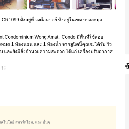
 CR1099 ตั้งอยู่ที่ วงศ์อมาตย์ ซึ่งอยู่ในเขต บางละมุง
int Condominium Wong Amat . Condo มีพื้นที่ใช้สอย
้งหมด 1 ห้องนอน และ 1 ห้องน้ำ จากยูนิตนี้คุณจะได้รับ วิว
ครบ และยังมีสิ่งอำนวยความสะดวก ได้แก่ เครื่องปรับอากาศ
ข
 ได้
ความสะดวกส่วนกลาง ได้แก่ ฟิสเนส, ห้องเกมส์, ซาวน่า
Amat ได้แก่: ติดชายหาด, ไกล้เคียงรถประจำทาง , อาร์ท
, รพ.กรุงเทพพัทยา, โรงพยาบาลบางละมุง
8,000 บาทต่อเดือน
เทคโนโลยี สมาร์ทโฮม, และ อื่นๆ
state โฆษณาเป็นราคาสำหรับสัญญาเช่า 1 ปี และต้องวาง