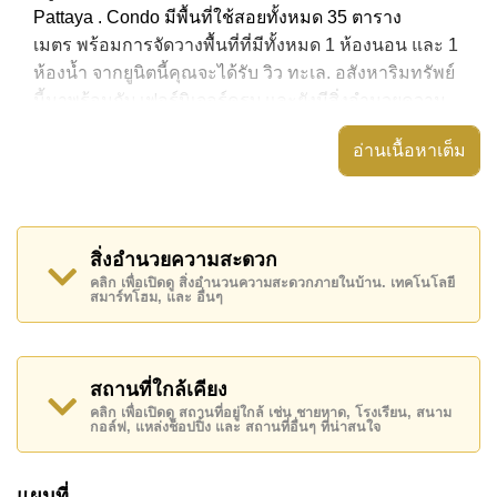
Pattaya . Condo มีพื้นที่ใช้สอยทั้งหมด 35 ตาราง
เมตร พร้อมการจัดวางพื้นที่ที่มีทั้งหมด 1 ห้องนอน และ 1
ห้องน้ำ จากยูนิตนี้คุณจะได้รับ วิว ทะเล. อสังหาริมทรัพย์
นี้มาพร้อมกับ เฟอร์นิเจอร์ครบ และยังมีสิ่งอำนวยความ
สะดวก ได้แก่ เครื่องปรับอากาศครบ,
อ่านเนื้อหาเต็ม
อสังหาริมทรัพย์นี้สามารถใช้ สระว่ายน้ำ ส่วนกลาง ได้
Unixx South Pattaya มีสิ่งอำนวยความสะดวกส่วนกลาง
ได้แก่ ฟิสเนส, ฟิตเนสบนชั้นดาดฟ้า, สกายเทอร์เรซ, ซาว
สิ่งอำนวยความสะดวก
น่าหรือห้องอบไอน้ำ
คลิก เพื่อเปิดดู สิ่งอำนวนความสะดวกภายในบ้าน. เทคโนโลยี
สมาร์ทโฮม, และ อื่นๆ
สถานที่สำคัญใกล้ Unixx South Pattaya ได้แก่: เดินทาง
ไปชายหาดได้ง่าย, ไกล้เคียงรถประจำทาง , พิพิธภัณฑ์
ตุ๊กตาหมี, ถนนคนเดิน , เอเชีย 9 หลุม กอล์ฟ , โรง
พยาบาลเมืองพัทยา, โรงพยาบาลพัทยาอินเตอร์เนชั่นแนล
สถานที่ใกล้เคียง
คลิก เพื่อเปิดดู สถานที่อยู่ใกล้ เช่น ชายหาด, โรงเรียน, สนาม
อสังหาริมทรัพย์นี้มีไว้สำหรับขายในราคา ฿ 2,950,000
กอล์ฟ, แหล่งช็อปปิ้ง และ สถานที่อื่นๆ ที่น่าสนใจ
บาท คิดเป็น ฿ 84,286 บาทต่อตารางเมตร และยังมีให้เช่า
ในราคา ฿ 15,000 บาท
แผนที่