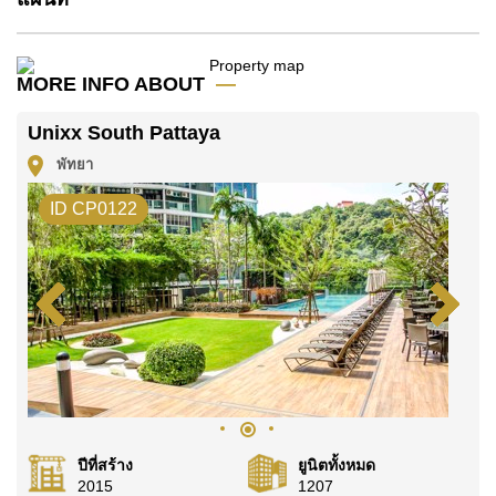
โปรดทราบว่าราคาค่าเช่าที่ Cornerstone Real Estate
โฆษณาเป็นราคาสำหรับสัญญาเช่า 1 ปี และต้องวางเงิน
มัดจำ 2 เดือน
ก่อนเข้าอยู่อาศัย
MORE INFO ABOUT
โฉนดที่ดินของอสังหาริมทรัพย์นี้อยู่ภายใต้กรรมสิทธิ์ ชื่อ
Unixx South Pattaya
ไทย
พัทยา
ค้นพบโอกาสในการทำให้ที่อยู่อาศัยนี้เป็นบ้านในฝันของ
คุณ!
ID CP0122
ติดต่อ Cornerstone Real Estate โทร +6638411250
หรือ อีเมล
info@cornerstone.co.th
WhatsApp ของสำนักงาน:
+66807945904
และ LINE:
@cornerstonepattaya
ปีที่สร้าง
ยูนิตทั้งหมด
2015
1207