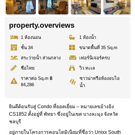
property.overviews
1 ห้องนอน
1 ห้องน้ำ
ชั้น 34
ขนาดพื้นที่ 35 Sq.m
สระว่ายน้ำ ส่วนกลาง
เฟอร์นิเจอร์ครบ
ชื่อไทย
วิว ทะเล
ซาวน่าหรือห้องอบไอ
ราคาต่อ Sq.m ฿
84,286
น้ำ
ยินดีต้อนรับสู่ Condo ที่ยอดเยี่ยม – หมายเลขอ้างอิง
CS1852 ตั้งอยู่ที่ พัทยา ซึ่งอยู่ในเขต บางละมุง จังหวัด
ชลบุรี
อยู่ภายในโครงการคอนโดมิเนียมที่ชื่อว่า Unixx South