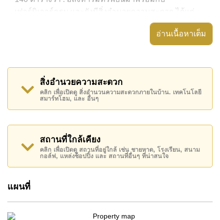
เฟอร์นิเจอร์ครบ และยังมีสิ่งอำนวยความสะดวก ได้แก่
สวนส่วนตัว, ระเบียงกลางแจ้งที่มีหลังคา, ศาลา/ศาลา
อ่านเนื้อหาเต็ม
กลางแจ้ง,
อสังหาริมทรัพย์นี้สามารถใช้ สระว่ายน้ำ ส่วนตัว ได้
Siam Lake View มีสิ่งอำนวยความสะดวกส่วนกลาง
สิ่งอำนวยความสะดวก
ได้แก่ รักษาความปลอดภัย 24 ชั่วโมง, ทางเข้ามีไม้กั้น,
คลิก เพื่อเปิดดู สิ่งอำนวนความสะดวกภายในบ้าน. เทคโนโลยี
ร้านอาหาร/ร้านกาแฟในสถานที่
สมาร์ทโฮม, และ อื่นๆ
สถานที่สำคัญใกล้ Siam Lake View ได้แก่: ใกล้ทางด่วน
มอเตอร์เวย์หรือทางหลวง, ซูเปอร์มาร์เก็ตอาหารสด ,
ฟาร์มแกะพัทยา, ปีโป้ โพนี่ คลับ , สยามคันทรีคลับ
สถานที่ใกล้เคียง
(สนามเก่า ไร่ ริมน้ำ และโรลลิ่งฮิลส์), พัทยาคันทรีคลับ ,
คลิก เพื่อเปิดดู สถานที่อยู่ใกล้ เช่น ชายหาด, โรงเรียน, สนาม
กอล์ฟ, แหล่งช็อปปิ้ง และ สถานที่อื่นๆ ที่น่าสนใจ
รพ.กรุงเทพพัทยา
อสังหาริมทรัพย์นี้เปิดให้เช่าระยะยาวในราคา ฿ 65,000
แผนที่
บาทต่อเดือน
โปรดทราบว่าราคาค่าเช่าที่ Cornerstone Real Estate