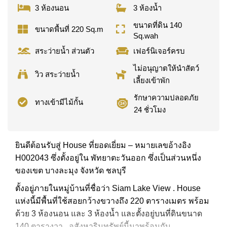
3 ห้องนอน
3 ห้องน้ำ
ขนาดที่ดิน 140
ขนาดพื้นที่ 220 Sq.m
Sq.wah
สระว่ายน้ำ ส่วนตัว
เฟอร์นิเจอร์ครบ
ไม่อนุญาตให้นำสัตว์
วิว สระว่ายน้ำ
เลี้ยงเข้าพัก
รักษาความปลอดภัย
ทางเข้ามีไม้กั้น
24 ชั่วโมง
ยินดีต้อนรับสู่ House ที่ยอดเยี่ยม – หมายเลขอ้างอิง
H002043 ซึ่งตั้งอยู่ใน พัทยาตะวันออก ซึ่งเป็นส่วนหนึ่ง
ของเขต บางละมุง จังหวัด ชลบุรี
ตั้งอยู่ภายในหมู่บ้านที่ชื่อว่า Siam Lake View . House
แห่งนี้มีพื้นที่ใช้สอยกว้างขวางถึง 220 ตารางเมตร พร้อม
ด้วย 3 ห้องนอน และ 3 ห้องน้ำ และตั้งอยู่บนที่ดินขนาด
140 ตารางวา . อสังหาริมทรัพย์นี้มาพร้อมกับ