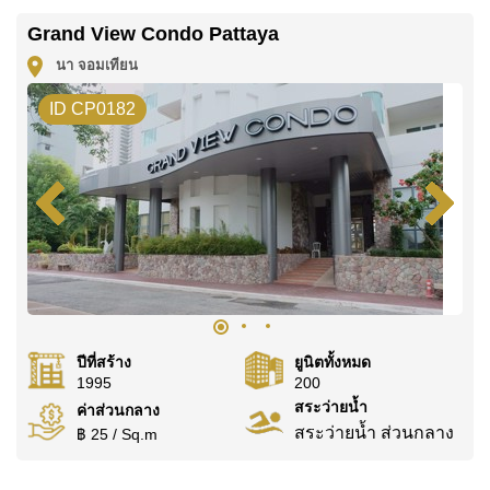
คุณ!
Grand View Condo Pattaya
ติดต่อ Cornerstone Real Estate โทร +6638411250
นา จอมเทียน
หรือ อีเมล
info@cornerstone.co.th
ID CP0182
WhatsApp ของสำนักงาน:
+66807945904
และ LINE:
@cornerstonepattaya
ปีที่สร้าง
ยูนิตทั้งหมด
1995
200
สระว่ายน้ำ
ค่าส่วนกลาง
สระว่ายน้ำ ส่วนกลาง
฿ 25 / Sq.m