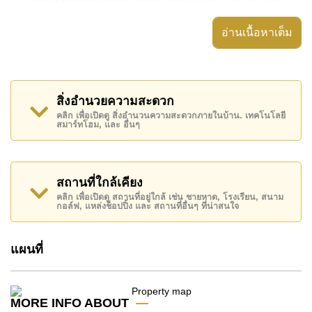
อสังหาริมทรัพย์นี้มาพร้อมกับ เฟอร์นิเจอร์ บางส่วน และ
ยังมีสิ่งอำนวยความสะดวก ได้แก่ มีระเบียง,
อ่านเนื้อหาเต็ม
อสังหาริมทรัพย์นี้สามารถใช้ สระว่ายน้ำ ส่วนกลาง ได้
Grand View Condo Pattaya มีสิ่งอำนวยความสะดวก
ส่วนกลาง ได้แก่ ฟิสเนส, ห้องสมุด, รปภ.24ชม.
สิ่งอำนวยความสะดวก
สถานที่สำคัญใกล้ Grand View Condo Pattaya ได้แก่:
คลิก เพื่อเปิดดู สิ่งอำนวนความสะดวกภายในบ้าน. เทคโนโลยี
สมาร์ทโฮม, และ อื่นๆ
ติดชายหาด, ใกล้ทางด่วนมอเตอร์เวย์หรือทางหลวง ,
Columbia Pictures Aquaverse Water Park, Nong
Nooch Botanical Gardens , ฟีนิกซ์ โกลด์, ชีจันทร์ กอล์ฟ
รีสอร์ท , รพ.กรุงเทพจอมเทียน, โรงพยาบาลสมเด็จ
สถานที่ใกล้เคียง
พระนางเจ้าสิริกิติ์
คลิก เพื่อเปิดดู สถานที่อยู่ใกล้ เช่น ชายหาด, โรงเรียน, สนาม
กอล์ฟ, แหล่งช็อปปิ้ง และ สถานที่อื่นๆ ที่น่าสนใจ
อสังหาริมทรัพย์นี้มีไว้สำหรับขายในราคา ฿ 1,990,000
บาท คิดเป็น ฿ 37,547 บาทต่อตารางเมตร
แผนที่
โฉนดที่ดินของอสังหาริมทรัพย์นี้อยู่ภายใต้กรรมสิทธิ์ ชื่อ
ต่างชาติ โดยมี ผู้ซื้อจ่ายค่าธรรมเนีนมการโอนทั้งหมด
ค้นพบโอกาสในการทำให้ที่อยู่อาศัยนี้เป็นบ้านในฝันของ
MORE INFO ABOUT