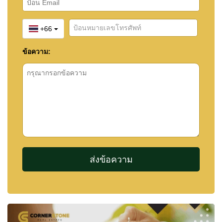
จำนวนยูนิต: ประมาณ 427 ยูนิต
รูปแบบห้อง: สตูดิโอ ถึง 2 ห้องนอน
+66
ขนาดห้อง: ประมาณ 25 – 85 ตารางเมตร
ข้อความ:
🔔 รับข้อมูลอสังหาฯ ก่อนใคร
อสังหาริมทรัพย์ที่ดีที่สุดในเขาพระตำหนักมักขายได้
อย่างรวดเร็ว หรือไม่ถูกเผยแพร่สู่ตลาดแบบเปิด
ด้วยระบบ Property Alert ของเรา คุณสามารถระบุ
ความต้องการ และรับการแจ้งเตือนทันทีเมื่อมีทรัพย์ที่
ตรงกับคุณเข้าสู่ตลาด
ช่วยให้คุณไม่พลาดโอกาสสำคัญก่อนใคร
👉
https://cornerstone.co.th/th/property-alert-
pattaya-be-first-to-the-right-properties