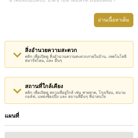
โครงการพัฒนาโดย Siam Oriental Trading Co.
ประกอบด้วยอาคารโลว์ไรส์ 3 อาคาร ล้อมรอบสระ
อ่านเนื้อหาเต็ม
ว่ายน้ำขนาดใหญ่ประมาณ 1,000 ตารางเมตร พร้อม
สวนเขตร้อนที่ร่มรื่น
มีจำนวนยูนิตประมาณ 427 ยูนิต ตั้งแต่สตูดิโอขนาด
สิ่งอำนวยความสะดวก
คลิก เพื่อเปิดดู สิ่งอำนวนความสะดวกภายในบ้าน. เทคโนโลยี
25 ตารางเมตร ไปจนถึงห้อง 2 ห้องนอนขนาด
สมาร์ทโฮม, และ อื่นๆ
ประมาณ 85 ตารางเมตร
สถานที่ใกล้เคียง
ทำไมจึงควรเลือกโครงการนี้
คลิก เพื่อเปิดดู สถานที่อยู่ใกล้ เช่น ชายหาด, โรงเรียน, สนาม
กอล์ฟ, แหล่งช็อปปิ้ง และ สถานที่อื่นๆ ที่น่าสนใจ
• สระว่ายน้ำขนาดใหญ่สไตล์ลากูน
• อาคารโลว์ไรส์ บรรยากาศรีสอร์ท
แผนที่
• มีรูปแบบห้องหลากหลาย
• ทำเลที่มีความต้องการสูง
• พัฒนาโดยผู้พัฒนาที่มีชื่อเสียง