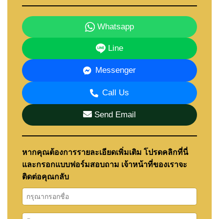
สิ่งอำนวยความสะดวก
• สระว่ายน้ำส่วนกลางขนาดใหญ่ (ประมาณ 1,000
Whatsapp
ตร.ม.)
Line
• สวนเขตร้อน
• ฟิตเนส
Messenger
• ล็อบบี้
Call Us
• ที่จอดรถใต้ดิน
• ระบบรักษาความปลอดภัย 24 ชั่วโมง
Send Email
ภาพรวมโครงการ
หากคุณต้องการรายละเอียดเพิ่มเติม โปรดคลิกที่นี่
ชื่อโครงการ: Siam Tropical Gardens
และกรอกแบบฟอร์มสอบถาม เจ้าหน้าที่ของเราจะ
ผู้พัฒนา: Siam Oriental Trading Co.
ติดต่อคุณกลับ
ทำเล: เขาพระตำหนัก พัทยา ชลบุรี
ประเภท: คอนโดมิเนียม
จำนวนอาคาร: 3 อาคาร