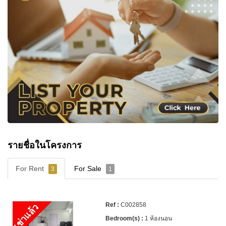
รายละเอียดการติดต่อ
🏆 ภูมิใจที่ได้รับรางวัล
“Best Pattaya Real Estate
Experience 2025”
จาก Nestopa Thailand
หากคุณกำลังมองหาคอนโดสไตล์รีสอร์ทในเขาพระ
ตำหนัก ทีมงาน
Cornerstone Real Estate
พร้อมช่วย
คุณค้นหายูนิตที่เหมาะสมที่สุด
📲 WhatsApp: +66807945904
💬 LINE ID: @cornerstonepattaya
📞 +66 (0)38 411250
📧
info@cornerstone.co.th
รายชื่อในโครงการ
🌐
www.cornerstone.co.th
For Rent
For Sale
3
1
🔹 ติดตาม Cornerstone Real Estate
C002858
เช่าแล้ว
▶️ YouTube:
1 ห้องนอน
https://www.youtube.com/@CornerstoneRealEstate