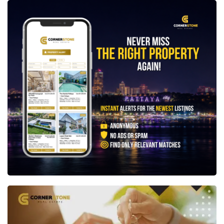
ประโยชน์จากการอยู่อาศัยภายใน Siam Royal View
ซึ่งเป็นชุมชนระดับลักชัวรีที่มีระบบรักษาความ
ปลอดภัยตลอด 24 ชั่วโมง ถนนภายในโครงการกว้าง
ขวาง และสภาพแวดล้อมที่ได้รับการดูแลเป็นอย่างดี
อีกทั้งยังสามารถเดินทางได้สะดวกสู่พัทยา จอม
เทียน
โรงเรียนนานาชาติ
โรงพยาบาลชั้นนำ และ
ศูนย์การค้าสำคัญต่าง ๆ
อสังหาริมทรัพย์ระดับนี้แทบไม่ปรากฏสู่ตลาดบ่อยนัก
โดยเฉพาะบ้านที่ตั้งอยู่บนตำแหน่งสูงเช่นนี้ภายใน
Siam Royal View ด้วยการผสมผสานระหว่างวิวทะเล
อันงดงาม พื้นที่ใช้สอยขนาดใหญ่ คุณภาพการ
ก่อสร้างระดับสูง การออกแบบภายในที่เหนือระดับ
และทำเลที่ได้รับการยอมรับว่าเป็นหนึ่งในที่อยู่ที่ดีที่สุด
ของพัทยา บ้านหลังนี้จึงเหมาะอย่างยิ่งสำหรับผู้ซื้อที่
กำลังมองหาบ้านที่มีความโดดเด่นอย่างแท้จริง