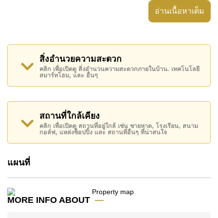
ได้อย่างสมบูรณ์แบบ
อ่านเนื้อหาเต็ม
บ้านหลังนี้ตั้งอยู่บนหนึ่งในตำแหน่งที่สูงที่สุด
ภายใน
Siam Royal View
ซึ่งได้รับการยอมรับมายา
วนานว่าเป็นหนึ่งในหมู่บ้านหรูที่มีชื่อเสียงและเป็นที่
สิ่งอำนวยความสะดวก
ต้องการมากที่สุดในพัทยา จากทั้งชั้นหลักของบ้านและ
คลิก เพื่อเปิดดู สิ่งอำนวนความสะดวกภายในบ้าน. เทคโนโลยี
สมาร์ทโฮม, และ อื่นๆ
ดาดฟ้าชั้นบนสุด ผู้อยู่อาศัยสามารถเพลิดเพลินกับวิว
ทะเลแบบพาโนรามาที่ทอดยาวไปจนถึงเส้นขอบฟ้า
แม้ว้าทะเลจะอยู่ห่างออกไปประมาณ 5 กิโลเมตร แต่
สถานที่ใกล้เคียง
ด้วยตำแหน่งที่ตั้งอันโดดเด่น ทำให้รู้สึกเสมือนอยู่ใกล้
คลิก เพื่อเปิดดู สถานที่อยู่ใกล้ เช่น ชายหาด, โรงเรียน, สนาม
กอล์ฟ, แหล่งช็อปปิ้ง และ สถานที่อื่นๆ ที่น่าสนใจ
กว่ามาก
บ้านพักอาศัยขนาดใหญ่แห่งนี้มีพื้นที่ใช้สอยรวม
แผนที่
ประมาณ 685 ตารางเมตร ตั้งอยู่บนที่ดินขนาด 265.5
ตารางวา (1,050 ตารางเมตร) และได้รับการออกแบบ
เป็นบ้าน 3 ชั้นที่มอบทั้งความหรูหรา ความสะดวก
MORE INFO ABOUT
สบาย และการใช้พื้นที่อย่างลงตัว