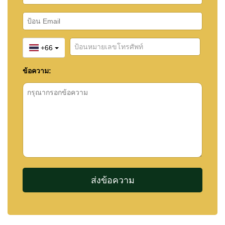
Through เชื่อมต่อระหว่างห้องนอนและห้องน้ำ ภายใน
พื้นที่แต่งตัวมีตู้เสื้อผ้าสำหรับคุณผู้ชายและคุณผู้หญิง
แยกเป็นสัดส่วน พร้อมเกาะกลางสำหรับจัดเก็บ
+66
นาฬิกาหรู เครื่องประดับ เนคไท และกระเป๋าแบ
รนด์เนม
ข้อความ:
ห้องน้ำมาสเตอร์ขนาดใหญ่โดดเด่นด้วยอ่างอาบน้ำที่
สามารถมองเห็นวิวเนินเขาและทะเลได้อย่างสวยงาม
ในขณะที่ยังคงความเป็นส่วนตัวอย่างสมบูรณ์
นอกจากพื้นที่พักอาศัยหลักแล้ว บ้านยังมีห้องทำงาน
ส่วนตัว ห้องซักรีด ห้องแม่บ้าน ห้องเก็บของขนาด
ใหญ่ ระบบกล้องวงจรปิด CCTV ประตูทางเข้าระบบ
ดิจิทัล ระบบรักษาความปลอดภัยภายในบ้าน และ
ประตูรั้วไฟฟ้าสำหรับทางเข้าบ้านและโรงจอดรถแยก
ต่างหาก
นอกเหนือจากตัวบ้านอันโดดเด่นแล้ว เจ้าของยังได้รับ