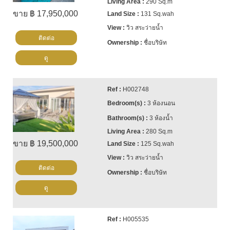
290 Sq.m
• ประตูรั้วไฟฟ้า
ขาย ฿ 17,950,000
131 Sq.wah
• โรงจอดรถแยกต่างหาก
วิว สระว่ายน้ำ
ติดต่อ
• วิวทะเลแบบพาโนรามา
ชื่อบริษัท
• ตั้งอยู่ภายใน Siam Royal View
ดู
ราคาและกรรมสิทธิ์
H002748
ราคา 88,000,000 บาท
3 ห้องนอน
ปัจจุบันทรัพย์สินถือครองภายใต้บริษัทไทย (Thai
3 ห้องน้ำ
Company)
280 Sq.m
ขาย ฿ 19,500,000
125 Sq.wah
หากผู้ซื้อมีความประสงค์ที่จะถือครองในชื่อบุคคล ผู้
วิว สระว่ายน้ำ
ขายยินดีดำเนินการโอนออกจากบริษัท โดยตกลงแบ่ง
ติดต่อ
ชื่อบริษัท
ค่าใช้จ่าย ณ กรมที่ดินและค่าธรรมเนียมการโอนใน
ดู
สัดส่วน 50/50 และผู้ขายรับผิดชอบค่าใช้จ่ายในการ
ปิดบริษัทไทยทั้งหมด 100%
H005535