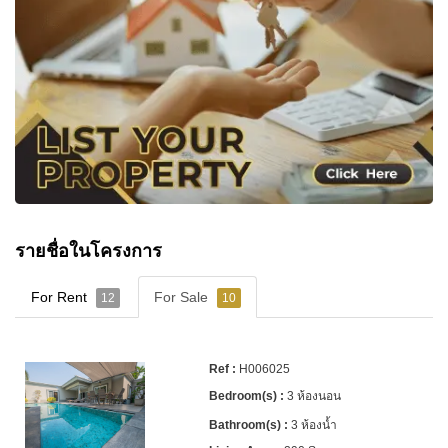
สรุปรายละเอียดทรัพย์สิน
• 7 ห้องนอน
• 9 ห้องน้ำ
• พื้นที่ใช้สอย 685 ตร.ม.
• ที่ดิน 265.5 ตารางวา (1,050 ตร.ม.)
• สระว่ายน้ำอินฟินิตี้ส่วนตัว
• ห้องซาวน่าส่วนตัว
• ห้องเก็บไวน์ (Wine Cellar)
• ห้องออกกำลังกายส่วนตัว
รายชื่อในโครงการ
• ห้องทำงาน
For Rent
For Sale
12
10
• ห้องแม่บ้าน
• Pantry เต็มรูปแบบ
• ครัวไทยภายนอกบ้าน
H006025
• ห้องซักรีด
3 ห้องนอน
• ระบบ CCTV
3 ห้องน้ำ
• ระบบประตูดิจิทัล