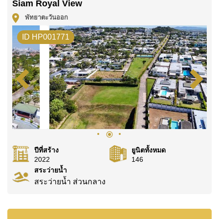
Siam Royal View
หัวใจหลักของบ้านอยู่บนชั้นกลาง ซึ่งเป็นพื้นที่ที่รวม
พัทยาตะวันออก
เอาห้องนั่งเล่น ห้องรับประทานอาหาร ห้องครัว และ
ห้องนอนหลักไว้ด้วยกัน พื้นที่ทั้งหมดได้รับการ
ID HP001771
ออกแบบให้เปิดรับวิวธรรมชาติอย่างเต็มที่ผ่านกระจก
บานใหญ่สูงจรดเพดาน เชื่อมต่อพื้นที่ภายในสู่ระเบียง
กลางแจ้งและสระว่ายน้ำแบบอินฟินิตี้ที่มองเห็นวิว
เนินเขาและทะเลอยู่เบื้องหน้า
ข้างสระว่ายน้ำยังมีห้องซาวน่าส่วนตัว ช่วยเติมเต็ม
บรรยากาศการพักผ่อนแบบรีสอร์ทภายในบ้านได้อย่าง
สมบูรณ์แบบ ไม่ว่าจะเป็นการพักผ่อนในชีวิตประจำ
วันหรือการต้อนรับแขกในโอกาสพิเศษ
ปีที่สร้าง
ยูนิตทั้งหมด
2022
146
ภายในบ้านได้รับการตกแต่งและคัดสรรวัสดุ
สระว่ายน้ำ
เฟอร์นิเจอร์ เครื่องใช้ไฟฟ้า และอุปกรณ์ต่าง ๆ อย่าง
สระว่ายน้ำ ส่วนกลาง
พิถีพิถัน โดยเน้นคุณภาพระดับสูงในทุกองค์ประกอบ
รายละเอียดทุกจุดสะท้อนถึงมาตรฐานของบ้านหรู